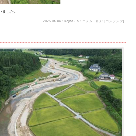
いました。
2025.04.04：kojira2-n：
コメント(0)
：[
コンテンツ
]