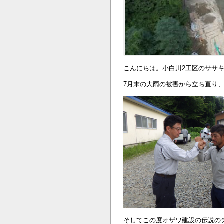
こんにちは。小白川2工区のササ
7月末の大雨の被害から立ち直り
そしてこの度オザワ建設の伝説の