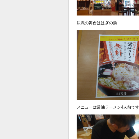
決戦の舞台ははぎの湯
メニューは醤油ラーメン4人前で