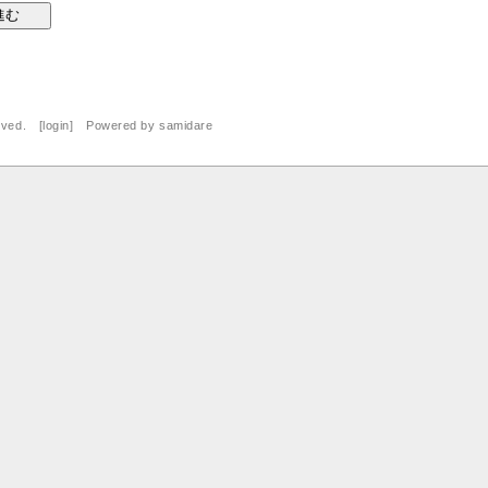
rved. [
login
] Powered by
samidare