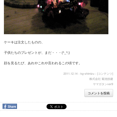
ケーキは注文したものの、
子供たちのプレゼントが、まだ・・・(^_^;)
顔を見るたび、あれやこれや言われるこの頃です。
2011.12.14：kg-shimizu：[
コンテンツ
]
株式会社 菊池技建
ヤマガタンver9
コメントを投稿