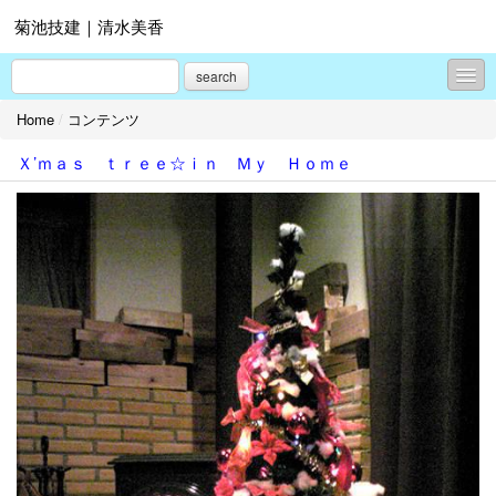
菊池技建｜清水美香
search
Home
/
コンテンツ
コンテンツ
Ｘ’ｍａｓ ｔｒｅｅ☆ｉｎ Ｍｙ Ｈｏｍｅ
プロフィール
お問合せ