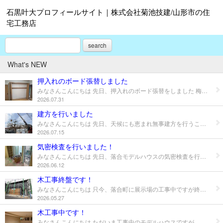
石黒叶大プロフィールサイト｜株式会社菊池技建/山形市の住
宅工務店
search
What's NEW
押入れのボード張替しました
みなさんこんにちは 先日、押入れのボード張替をしました 梅雨の時期でもありましたので湿気がこもりやすく、 カビが生えてしまったそうです。 ボード張替をするついでに、棚も使いやすいようにしました。 押入れは頻繁に換気することによりカビ対策にもなります。 before after
2026.07.31
建方を行いました
みなさんこんにちは 先日、天候にも恵まれ無事建方を行うことができました 今年もあまり雨が降らず、梅雨とは感じづらいですね 引き続き安全第一で工事を進めて参ります
2026.07.15
気密検査を行いました！
みなさんこんにちは 先日、落合モデルハウスの気密検査を行いました 今回の結果としましては、C値が0.3といつもと違う断熱材を使用しても いい結果がでました。 次の工程としましては内装工事になりますが、 引き続き安全第一で工事を進めて参ります。
2026.06.12
木工事終盤です！
みなさんこんにちは 只今、落合町に展示場の工事中ですが終盤となりました なかなかに難しい現場でしたが、棟梁のおかげでなんとか 進める事ができました まもなく内装工事が始まりますので、一気にらしくなるかと思われます 引き続き安全第一で工事を進めて参ります
2026.05.27
木工事中です！
みなさんこんにちは ただいま工事中のモデルハウスですが、 終盤に差し掛かってきました。 5月末あたりからは内装工事が始まります。 次のブログの時に投稿できたらと思います。 安全第一で工事を進めて参ります。