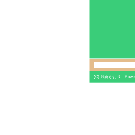
(C)
浅倉かおり
Power