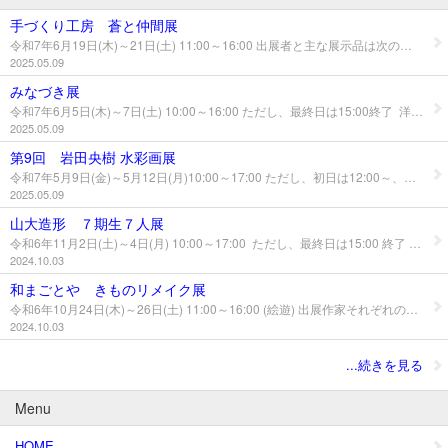
手づくり工房 蒼と仲間展
令和7年6月19日(木)～21日(土) 11:00～16:00 出展者と主な展示品は次のとおりです。 松田幸子(自然素材の服) 大場町子(絣の服 バック等) 石川由美(ベネチアンガラス細工) 小熊敬子(着物リメイク服) 渡邊渡(時代着物, 手芸材料)(20日のみ) 入場無料 販売有 問い合わせ 松田幸子 TEL, 090-9422-1021
2025.05.09
みなづき展
令和7年6月5日(木)～7日(土) 10:00～16:00 ただし、最終日は15:00終了 洋服の展示販売です。ご来場をお待ちしてます。 入場無料 販売有 問い合わせ 菅原由美子 TEL、080-1832-5047 伊藤英子 TEL、090-3120-2096
2025.05.09
第9回 岩田央樹 水彩画展
令和7年5月9日(金)～5月12日(月)10:00～17:00 ただし、初日は12:00～、最終日は15:00終了 建物の風景を中心に水彩画やコラージュ作品を 大小併せて約20点の展示です。 ご来場をお待ちしてます。 入場無料 販売有 問い合わせ 岩田央樹 TEL 090-7937-0892
2025.05.09
山大造形 ７期生７人展
令和6年11月2日(土)～4日(月) 10:00～17:00 ただし、最終日は15:00 終了 絵画、版画、立体、レリーフ、グラフィックデザインの作品展示です。 問い合わせ a.7203@ymobile.ne.jp
2024.10.03
和まごとや きものリメイク展
令和6年10月24日(木)～26日(土) 11:00～16:00 (絵遊) 出展作家それぞれの個性と独創性が光る作品をお楽しみください。 小熊敬子・着物リメイク 松田幸子・自然素材の服 石川由美・ベネチアンガラス 大場町子・絣の服 入場無料 販売有 問い合わせ 小熊敬子 TEL,080-5575-4821
2024.10.03
...続きを見る
Menu
HOME