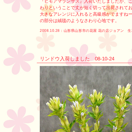
『ヒモアマランサス』入荷いたしましたが、
わりということで丈が短く切って出荷されて
大きなアレンジに入れると高級感がでますね
の部分は絨毯のようなさわり心地です。
2008.10.28：
山形県山形市の花屋 花の店ジョアン 
リンドウ入荷しました 08-10-24