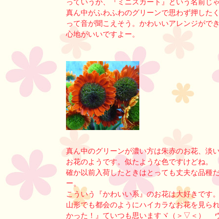
っていうか、『ミニスカート』という名前じ
真ん中がふわふわのグリーンで思わず押した
って音が聞こえそう。かわいいアレンジがで
心地がいいですよー。
真ん中のグリーンが濃い方は朱赤のお花、淡
お花のようです。似たような色ですけどね。
確か以前入荷したときはとっても丈夫な品種
ー。
こういう『かわいい系』のお花は大好きです
山形でも都会のようにハイカラなお花を見ら
かった！』ていつも思いますヾ（＞▽＜）ゞ 