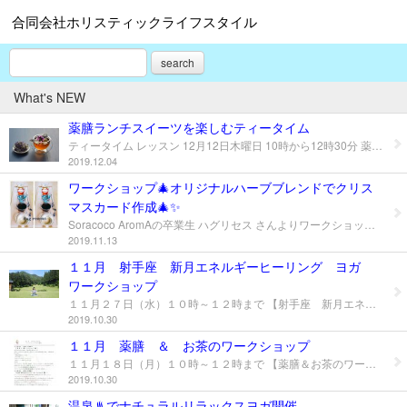
合同会社ホリスティックライフスタイル
search
What's NEW
薬膳ランチスイーツを楽しむティータイム
ティータイム レッスン 12月12日木曜日 10時から12時30分 薬膳ランチスイーツを愉しむ ワールドティ プレミアムレッスン 日本茶、中国茶、ヨーロッパ、アメリカ、そしてサロンのお庭のハーブを贅沢に飲み比べながら、 文化や歴史にふれて、 心にも優しい 薬膳料理andスイーツを愉しむ会を開催いたします。 5名様限定になります。 料金 ８６００円 税別 大変お得なレッスンになります。 お問い合わせは こちら
2019.12.04
ワークショップ🎄オリジナルハーブブレンドでクリス
マスカード作成🎄✨
Soracoco AromAの卒業生 ハグリセス さんよりワークショップのご案内です。 冬のハーブブレンド講座を開催 ハーブの効能をお伝えし、オリジナルブレンドハーブでクリスマスカードを作ります。 空くじなしの抽選会も行います。 親子(小学生以上)の参加もokです。 お子様には、ハーブティーに代わるお飲み物をご用意させていただく場合がございます。 秋田でオープンしたばかりのマクロビのお店、シャンティーナさんによるスイーツ付きです。 日にち 12月8日 10時〜12時頃 場所 ギャラリーかご(駐車場は4台分ございます) 〒999ー3164 山形県上山市朝日台1ー7ー14 TEL &FAX 023ー672ー7863／090-1060-3306 参加費 テキスト、スイーツ、プレゼント付きで5000円(税込) お子様は500円 定員 最大8名様(お車の台数で調整します。満車になり次第募集を締め切らせていただきます。) 年末年始のイベントでつい食べすぎたり、寒さと日照時間で気持ちが落ちてしまったり、風邪をひきそうになったり。そんな師走の忙しさを乗り切るハーブティーをご用意いたします。ほっとひと息つきませんか？？ お気軽にお問い合わせください。
2019.11.13
１１月 射手座 新月エネルギーヒーリング ヨガ
ワークショップ
１１月２７日（水）１０時～１２時まで 【射手座 新月エネルギーヒーリング ヨガワークショップ 開催】 クリスタルガーデンの中山美和子先生とのSPECIALコラボ企画 ナチュラルにリラックスを深めていくヨガです。 ヨガ哲学に触れながら、ヨガを身近に取入れるテクニックや日常生活の中で、どう自分や周りで起こる様々な出来事と向かい合うかを自分なりに見つけてもらえる時間になるように。 akina先生とチャクラとは何かについて学びながら、中山先生がチャクラリーディングと音叉ヒーリングをしてくださいます。 心と身体のお掃除を通じ深いリラックスを体験いただける特別な新月になります。 ＊初心者の方のご参加OK! ＊水分、ヨガマット、タオルをご持参の上ご参加ください。 ＊９時半から受付開始になります。 ≪料金≫７８００円（Tax別） 開催場所は当salonを予定しておりますが、参加者多数の場合は近隣の施設での開催を予定しております。参加希望者にのみ、変更のご案内を差し上げております。 お問合せ、お申込み先は下記より CONTACT
2019.10.30
１１月 薬膳 ＆ お茶のワークショップ
１１月１８日（月）１０時～１２時まで 【薬膳＆お茶のワークショップを開催】 身近な食材で自分の体質や、体調を整える献立も学べる！ 体調や心の不調や自分の体質を知り、自分に合った身近な季節の食材を使用し、体質改善が期待できます。 ・薬膳の基礎知識について学ぶ ・自分の体質をチェック ・薬膳スイーツ、季節のTeaタイム付 ≪料金≫ グループレッスン８０００円（Tax別） プライベートレッスン１５８００円（Tax別） お友達とグループレッスンへの参加でも、お一人でプライベートレッスンでも可能です。（プライベートレッスンは日時相談の上、開催可能です） プライベートレッスンをご希望の場合は薬膳についてより詳しくまなびます。 開催場所は当salonを予定しておりますが、参加者多数の場合は近隣の施設での開催を予定しております。参加希望者にのみ、変更のご案内を差し上げております。 お問合せ、お申込み先は下記より CONTACT
2019.10.30
温泉♨でナチュラルリラックスヨガ開催