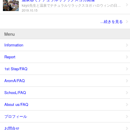
kayo先生と温泉でナチュラルリラックスヨガ ハロウィンの日に、温泉でナチュラルリラックスヨガを開催！ 優しいkayo先生のリードで、深いリラックスタイムを体験頂けます。 ヨガ参加者は温泉チケット付きになりますので、ヨガの前後でも 温泉にご入浴頂けます。 日時：10月31日（木）10時~11時30分頃まで 場所：新丁温泉共同浴場 鶴の湯 山形県上山市新丁7-54 持物：水分、ヨガマット、タオル 料金：2500円（tax別） 初心者の方のご参加OK！動きやすい服装でご参加ください。 お問合せ、お申し込みは コチラ
2019.10.15
...続きを見る
Menu
Information
Report
1st Step/FAQ
AromA/FAQ
SchooL/FAQ
About us/FAQ
プロフィール
お問合せ