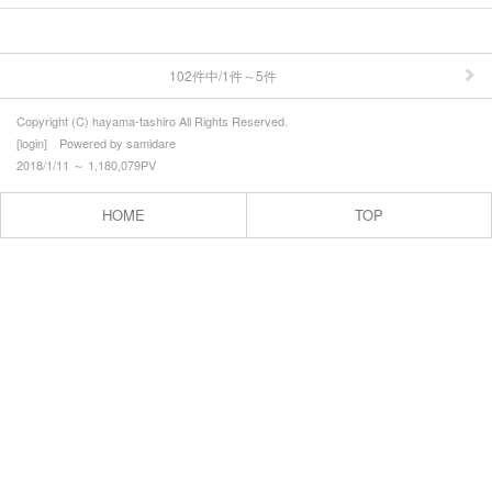
102件中/1件～5件
Copyright (C) hayama-tashiro All Rights Reserved.
[
login
] Powered by
samidare
2018/1/11 ～ 1,180,079PV
HOME
TOP