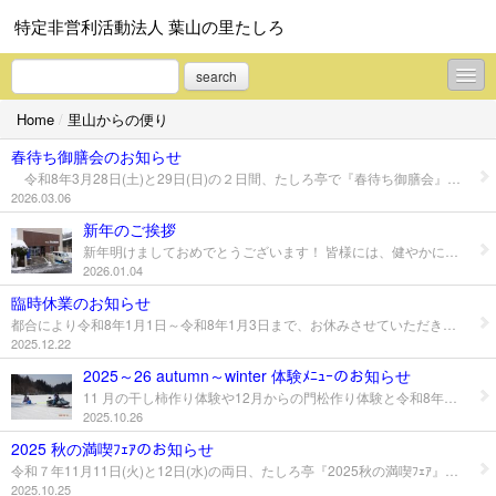
特定非営利活動法人 葉山の里たしろ
search
Home
/
里山からの便り
里山からの便り
春待ち御膳会のお知らせ
里山レポート
令和8年3月28日(土)と29日(日)の２日間、たしろ亭で『春待ち御膳会』を開催いたします。両日ともに50名定員となっております。定員になり次第受付は終了いたします。完全予約制で御座います。 詳しくは、添付PDFを確認下さい。
2026.03.06
里山体験｜プログラム
新年のご挨拶
新年明けましておめでとうございます！ 皆様には、健やかに新春を迎えられたことと、お慶び申し上げます。 また、旧年中はひとかたならぬご厚情を頂きありがとうございます。 2026 年もスタッフ一同一丸となりサービス向上に尽力して参ります。 皆様のご健勝とご発展をお祈り申し上げます。 本年も宜しくお願い申し上げます。
里山グルメ｜メニュー
2026.01.04
里山キャンプ｜特長
臨時休業のお知らせ
都合により令和8年1月1日～令和8年1月3日まで、お休みさせていただきます。お客様には大変ご迷惑をおかけいたしますが、なにとぞよろしくお願い申し上げます。
里山宿泊｜施設案内
2025.12.22
2025～26 autumn～winter 体験ﾒﾆｭｰのお知らせ
プロフィール
11 月の干し柿作り体験や12月からの門松作り体験と令和8年１月からのｽﾉｰﾓｰﾋﾞﾙ&ﾊﾞﾅﾅﾎﾞｰﾄﾞ体験を開催します。詳しくはﾁﾗｼを確認下さい。
2025.10.26
お問合せ
2025 秋の満喫ﾌｪｱのお知らせ
令和７年11月11日(火)と12日(水)の両日、たしろ亭『2025秋の満喫ﾌｪｱ』の食事会を開催します。両日ともに50名定員となっています。定員になり次第受付を終了します。完全予約制で御座います。詳しくは、添付のPDFを確認下さい。
2025.10.25