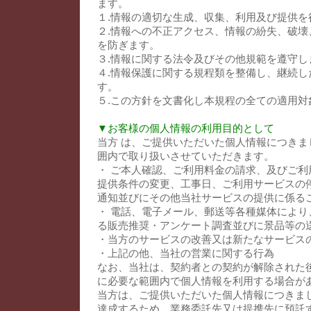
ます。
１.情報の適切な生成、収集、利用及び提供を
２.情報への不正アクセス、情報の紛失、破壊
を防ぎます。
３.情報に関する法令及びその他規範を遵守し
４.情報保護に関する規程類を整備し、継続し
す。
５.この方針を文書化し本規程の全ての適用対
▼お客様の個人情報の利用目的として
当方 は、ご提供いただいた個人情報につきま
囲内で取り扱いさせていただきます。
・ ご本人確認、ご利用料金の請求、及びご利
提供条件の変更、工事日、ご利用サービスの
通知並びにその他当社サービスの提供に係る
・ 電話、電子メール、郵送等各種媒体により
る販売推奨・アンケート調査並びに景品等の
・当方のサービスの改善又は新たなサービス
・上記の他、当社の営業に関する行為
なお、当社は、契約者との契約が解除された
に必要な範囲内で個人情報を利用する場合が
当方は、ご提供いただいた個人情報につきま
達成するため、業務委託先又は提携先に預託