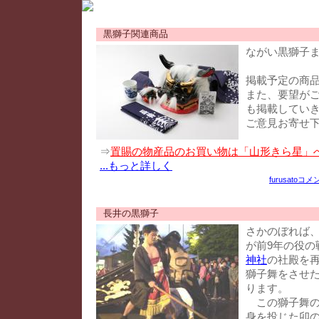
黒獅子関連商品
ながい黒獅子
掲載予定の商
また、要望が
も掲載してい
ご意見お寄せ
⇒
置賜の物産品のお買い物は「山形きら星」
...もっと詳しく
furusato
コメン
長井の黒獅子
さかのぼれば、
が前9年の役の
神社
の社殿を
獅子舞をさせ
ります。
この獅子舞の
身を投じた卯