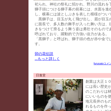
祀られ、神社の祭礼に招かれ、野川の流れを
獅子頭につける獅子幕の前幕には、水面を進
し、横幕には波としぶきを表した模様がつい
黒獅子は、目玉が丸く飛び出し、眉が目玉
に面長で、多人数の舞手が入った舞い方は、
きをつけて滑るよう舞う姿は勇壮そのもので
呼ばれており、躍動的で力強い迫力がある。
「黒獅子」と呼ばれ、獅子頭の色が赤や金で
す。
卯の花伝説
...もっと詳しく
furusato
コメン
日進堂
創業は大正１
には長い歴史
のこだわりは
にいいものを
地元長井のも
れるものを作