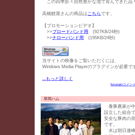
この四季折々自然豊かな池で育んできた品
高橋鯉屋さんの商品は
こちら
です。
【プロモーションビデオ】
>>
ブロードバンド用
(927KB/24秒)
>>
ナローバンド用
(195KB/24秒)
当サイトの映像をご覧いただくには、
Windows Media Playerのプラグインが必要で
...もっと詳しく
furusato
コメント
草岡ハム
養豚農家が中
設立した組合
安全な豚肉の
です。
水は朝日連峰