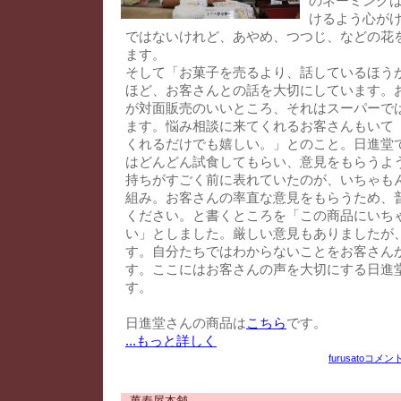
のネーミング
けるよう心が
ではないけれど、あやめ、つつじ、などの花
ます。
そして「お菓子を売るより、話しているほう
ほど、お客さんとの話を大切にしています。
が対面販売のいいところ、それはスーパーで
ます。悩み相談に来てくれるお客さんもいて
くれるだけでも嬉しい。」とのこと。日進堂
はどんどん試食してもらい、意見をもらうよ
持ちがすごく前に表れていたのが、いちゃも
組み。お客さんの率直な意見をもらうため、
ください。と書くところを「この商品にいち
い」としました。厳しい意見もありましたが
す。自分たちではわからないことをお客さん
す。ここにはお客さんの声を大切にする日進
す。
日進堂さんの商品は
こちら
です。
...もっと詳しく
furusato
コメント
萬寿屋本舗