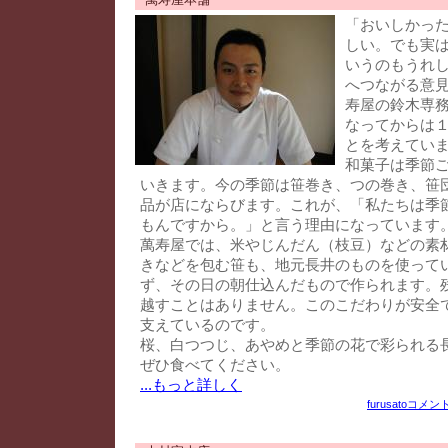
「おいしかっ
しい。でも実
いうのもうれ
へつながる意
寿屋の鈴木専
なってからは
とを考えてい
和菓子は季節
いきます。今の季節は笹巻き、つの巻き、笹
品が店にならびます。これが、「私たちは季
もんですから。」と言う理由になっています
萬寿屋では、米やじんだん（枝豆）などの素
きなどを包む笹も、地元長井のものを使って
ず、その日の朝仕込んだもので作られます。
越すことはありません。このこだわりが安全
支えているのです。
桜、白つつじ、あやめと季節の花で彩られる
ぜひ食べてください。
...もっと詳しく
furusato
コメント