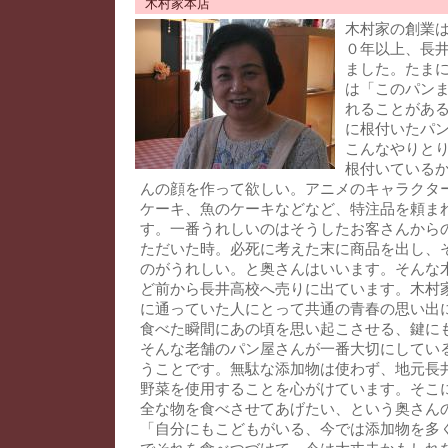
木村家本店
木村家の創業
０年以上、長
ました。たま
は「このパン
れることがあ
に根付いたパ
こんなやりと
根付いている
んの顔を作って欲しい。アニメのキャラクタ
ケーキ、魚のケーキなどなど、特注品を頼ま
す。一番うれしいのはそうしたお客さんから
ただいた時。必死に考えた末に商品を出し、
のがうれしい。と奥さんはいいます。そんな
ど前から長井高校へ売りに出ています。木村
に通っていた人にとって共通の青春の思い出
食べた瞬間にあの頃を思い起こさせる、鍵に
そんな老舗のパン屋さんが一番大切にしてい
うことです。無駄な添加物は使わず、地元長
野菜を使用することを心がけています。そこ
全な物を食べさせてあげたい、という奥さん
「自分にもこどもがいる、今では添加物を多