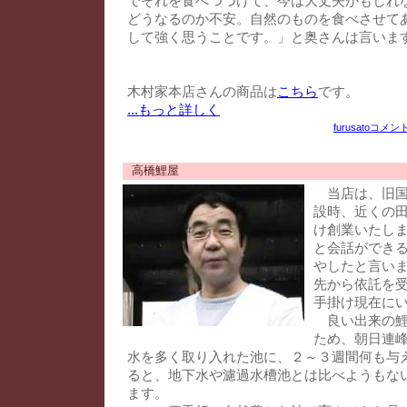
でそれを食べつづけて、今は大丈夫かもしれ
どうなるのか不安。自然のものを食べさせて
して強く思うことです。」と奥さんは言いま
木村家本店さんの商品は
こちら
です。
...もっと詳しく
furusato
コメント
高橋鯉屋
当店は、旧国
設時、近くの
け創業いたし
と会話ができる
やしたと言い
先から依託を
手掛け現在に
良い出来の鯉
ため、朝日連
水を多く取り入れた池に、２～３週間何も与
ると、地下水や濾過水槽池とは比べようもな
ます。