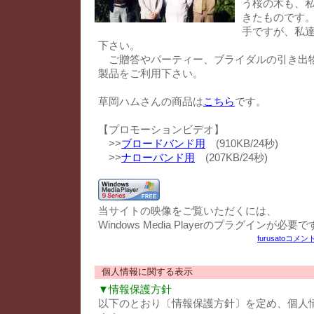
う桜の木も、
きたものです
手ですが、私
下さい。
ご贈答やパーティー、ブライダルの引き出
製品をご利用下さい。
草岡ハムさんの商品は
こちら
です。
【プロモーションビデオ】
>>
ブロードバンド用
(910KB/24秒)
>>
ナローバンド用
(207KB/24秒)
当サイトの映像をご覧いただくには、
Windows Media Playerのプラグインが必要で
furusato
コメント
個人情報に関する表示
▼情報保護方針
以下のとおり〔情報保護方針〕を定め、個人