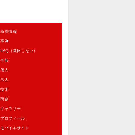
新着情報
事例
FAQ（選択しない）
全般
個人
法人
技術
商談
ギャラリー
プロフィール
モバイルサイト