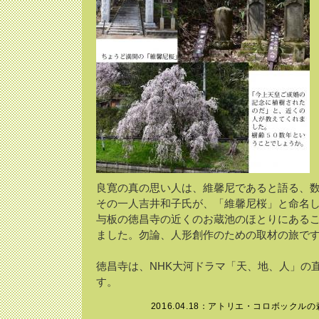
良寛の真の思い人は、維馨尼であると語る、
その一人吉井和子氏が、「維馨尼桜」と命名
与板の徳昌寺の近くのお蔵池のほとりにある
ました。勿論、人形創作のための取材の旅で
徳昌寺は、NHK大河ドラマ「天、地、人」の
す。
2016.04.18：
アトリエ・コロボックルの