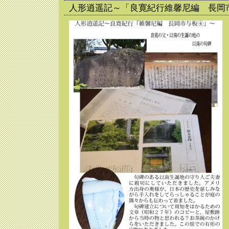
人形逍遥記～「良寛紀行維馨尼編 長岡