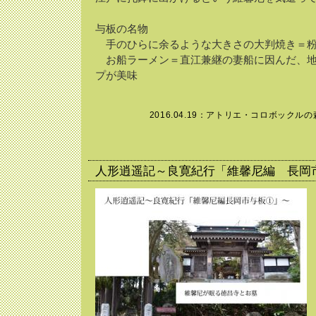
与板の名物
手のひらに余るような大きさの大判焼き＝粉
お船ラーメン＝直江兼継の妻船に因んだ、地
プが美味
2016.04.19：
アトリエ・コロボックルの
人形逍遥記～良寛紀行「維馨尼編 長岡