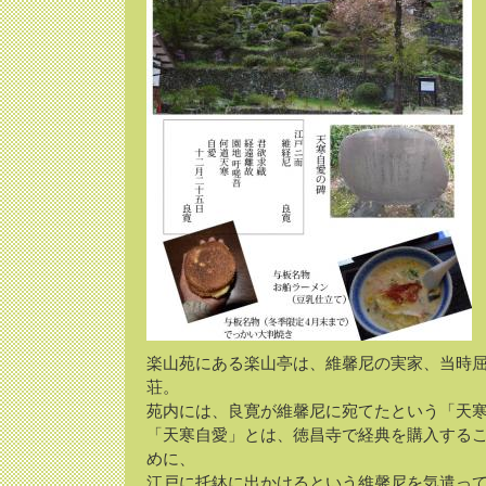
楽山苑にある楽山亭は、維馨尼の実家、当時
荘。
苑内には、良寛が維馨尼に宛てたという「天
「天寒自愛」とは、徳昌寺で経典を購入する
めに、
江戸に托鉢に出かけるという維馨尼を気遣っ