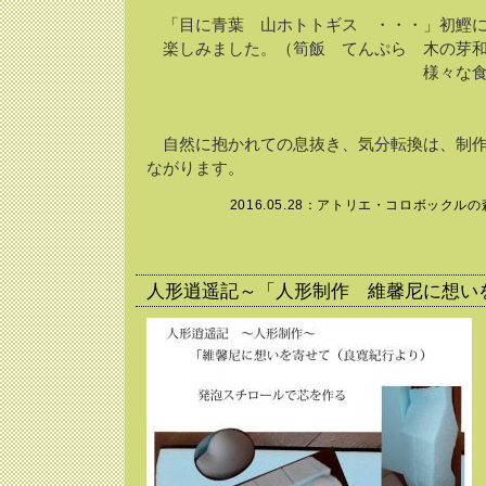
「目に青葉 山ホトトギス ・・・」初鰹に
楽しみました。（筍飯 てんぷら 木の芽
様々な食材との炊き合
自然に抱かれての息抜き、気分転換は、制作
ながります。
2016.05.28：
アトリエ・コロボックルの
人形逍遥記～「人形制作 維馨尼に想い