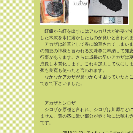
紅餅から紅を出すにはアルカリ水が必要です
した木灰を水に溶かしたものが良いと言われ
アカザは雑草として春に除草されてしまいま
の知恵の神様と言われる文殊尊に奉納して知
行事があります。さらに成長の早いアカザは
成長し木質化します。これを加工して杖にし
蕉も良寛も使ったと言われます。
なかなかアカザが見つからず困っていたとこ
できて下さいました。
アカザとシロザ
シロザが原種と言われ、シロザは川原などに
ません。葉の茎に近い部分が赤く秋には穂も
です。
2016.11.20：
アトリエ・コロボックルの