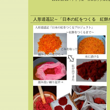
人形逍遥記～「日本の紅をつくる 紅餅