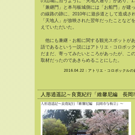
の山城に沿うように「天地人通り」があり、1
「兼継門」と本与板城側には「お船門」が建
の線路の跡に、2010年に遊歩道として造成さ
「天地人」が放映された翌年だったことなど
えていただいた。
他にも兼継・お船に関する観光スポットがあ
語であるという一説にはアトリエ・コロボッ
だまだ、寄ってみたいところがあったが、こ
取材だったのであきらめることにした。
2016.04.22：
アトリエ・コロボックルの
人形逍遥記～良寛紀行「維馨尼編 長岡