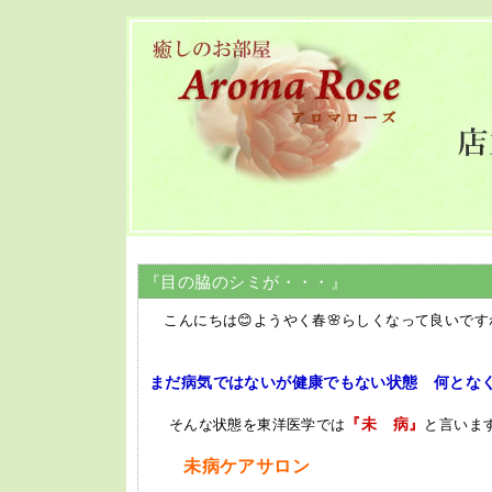
『目の脇のシミが・・・』
こんにちは😊ようやく春🌸らしくなって良いです
まだ病気ではないが健康でもない状態 何とな
『未 病』
そんな状態を東洋医学では
と言いま
未病ケアサロン