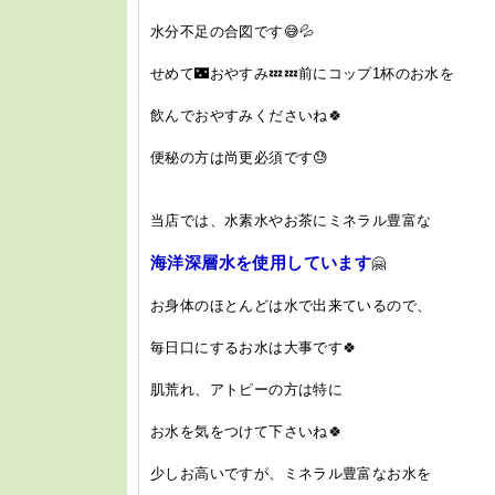
水分不足の合図です😅💦
せめて🌃おやすみ💤💤前にコップ1杯のお水を
飲んでおやすみくださいね🍀
便秘の方は尚更必須です😓
当店では、水素水やお茶にミネラル豊富な
海洋深層水を使用しています
🤗
お身体のほとんどは水で出来ているので、
毎日口にするお水は大事です🍀
肌荒れ、アトピーの方は特に
お水を気をつけて下さいね🍀
少しお高いですが、ミネラル豊富なお水を