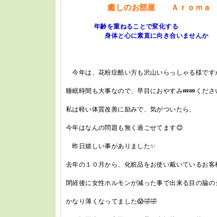
癒しのお部屋 Ａｒｏｍａ 
年齢を重ねることで変化する
身体と心に素直に向き合いませんか
今年は、花粉症酷い方も沢山いらっしゃる様です
睡眠時間も大事なので、早目におやすみ💤💤くださ
私は軽い体質改善に励みで、気がついたら、
今年はなんの問題も無く過ごせてます😊
昨日嬉しい事がありました✨
去年の１０月から、化粧品をお使い戴いているお客
閉経後に女性ホルモンが減った事で出来る目の脇のシ
かなり薄くなってました😱🤣🤣