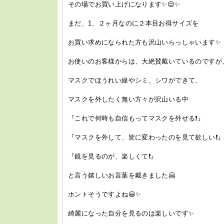
その場でお買い上げになります✨😌✨
まだ、1、２ヶ月なのに２本目お得サイズを
お買い求めになられた方も沢山いらっしゃいます✨
お使いのお客様からは、大絶賛戴いているのですが
マスクでほうれい線やシミ、シワができて、
マスクを外したく無い方々が沢山いる中
『これで何時も自信もってマスクを外せる❗️』
『マスクを外して、皆に変わったのを見て欲しい❗️
『鏡を見るのが、楽しくて❗️』
と言う嬉しいお言葉を戴きました🤗
ホントそうですよね😃✨
綺麗になった自分を見るのは楽しいです✨