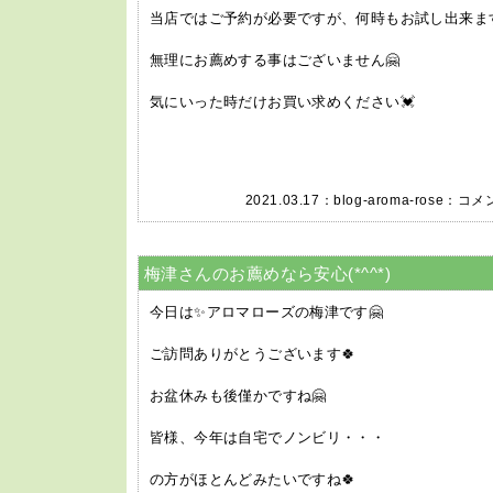
当店ではご予約が必要ですが、何時もお試し出来ます
無理にお薦めする事はございません🤗
気にいった時だけお買い求めください💓
2021.03.17：
blog-aroma-rose
：
コメン
梅津さんのお薦めなら安心(*^^*)
今日は✨アロマローズの梅津です🤗
ご訪問ありがとうございます🍀
お盆休みも後僅かですね🤗
皆様、今年は自宅でノンビリ・・・
の方がほとんどみたいですね🍀