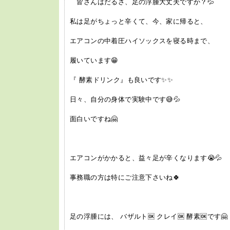
皆さんはだるさ、足の浮腫大丈夫ですか？💦
私は足がちょっと辛くて、今、家に帰ると、
エアコンの中着圧ハイソックスを寝る時まで、
履いています😁
『 酵素ドリンク』も良いです✨✨
日々、自分の身体で実験中です😅💦
面白いですね🤗
エアコンがかかると、益々足が辛くなります😭💦
事務職の方は特にご注意下さいね🍀
足の浮腫には、 バザルト🆗 クレイ🆗 酵素🆗です🤗