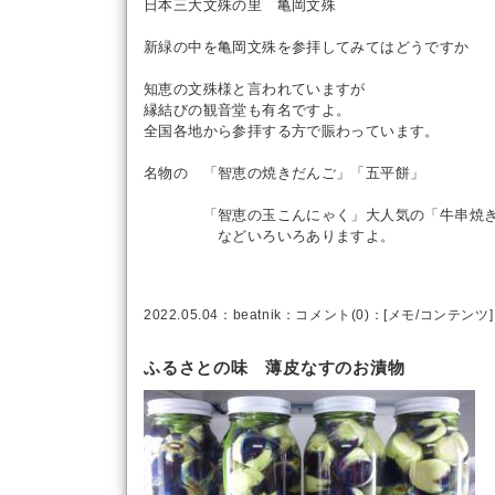
日本三大文殊の里 亀岡文殊
新緑の中を亀岡文殊を参拝してみてはどうですか
知恵の文殊様と言われていますが
縁結びの観音堂も有名ですよ。
全国各地から参拝する方で賑わっています。
名物の 「智恵の焼きだんご」「五平餅」
「智恵の玉こんにゃく」大人気の「牛串焼
などいろいろありますよ。
2022.05.04：
beatnik
：
コメント(0)
：[
メモ
/
コンテンツ
]
ふるさとの味 薄皮なすのお漬物