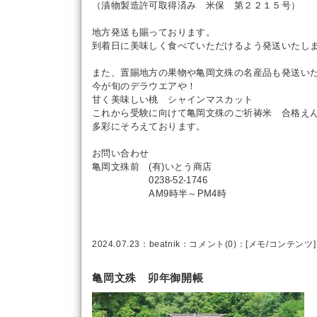
（漬物製造許可取得済み 米保 第２２１５号）
地方発送も賜っております。
到着日に美味しく食べていただけるよう発送いたし
また、置賜地方の果物や亀岡文殊の名産品も発送い
今が旬のデラウエアや！
甘く美味しい桃 シャインマスカット
これから受験に向けて亀岡文殊のご祈祷米 合格え
多彩にそろえております。
お問い合わせ
亀岡文殊前 (有)いとう商店
0238-52-1746
AM9時半～PM4時
2024.07.23：
beatnik
：
コメント(0)
：[
メモ
/
コンテンツ
]
亀岡文殊 卯年御開帳