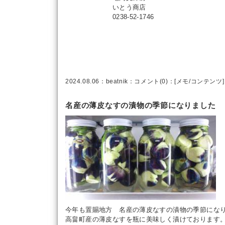
いとう商店
0238-52-1746
2024.08.06：
beatnik
：
コメント(0)
：[
メモ
/
コンテンツ
]
名産の薄皮なすの漬物の季節になりました
今年も置賜地方 名産の薄皮なすの漬物の季節にな
高畠町産の薄皮なすを瓶に美味しく漬けております