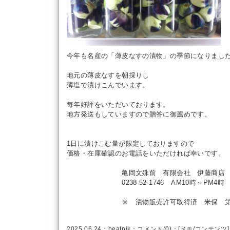
今年も名産の「薄皮なすの漬物」の季節になりまし
地元の薄皮なすを朝採りし
薄塩で漬けこんでいます。
毎年好評をいただいております。
地方発送もしていますので贈答に御薦めです。
1日に漬けこむ量が限定しておりますので
価格・在庫確認のお電話をいただければ幸いです。
亀岡文殊前 有限会社 伊藤商店
0238-52-1746 AM10時～PM4時
※ 漬物販売許可取得済 米保 第22
2025.06.24：
beatnik
：
コメント(0)
：[
メモ
/
コンテンツ
]