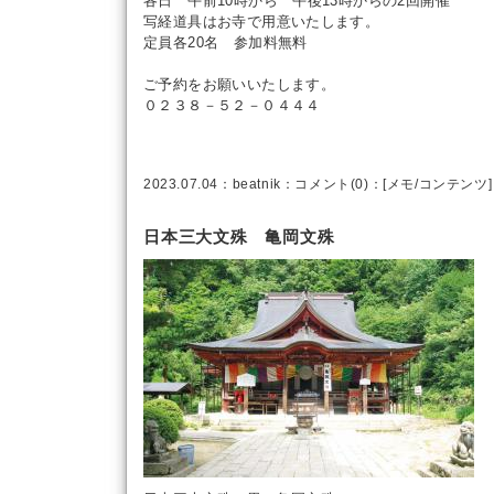
各日 午前10時から 午後13時からの2回開催
写経道具はお寺で用意いたします。
定員各20名 参加料無料
ご予約をお願いいたします。
０２３８－５２－０４４４
2023.07.04：
beatnik
：
コメント(0)
：[
メモ
/
コンテンツ
]
日本三大文殊 亀岡文殊