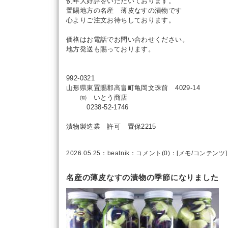
例年大好評をいただいております。
置賜地方の名産 薄皮なすの漬物です
心よりご注文お待ちしております。
価格はお電話でお問い合わせください。
地方発送も賜っております。
992-0321
山形県東置賜郡高畠町亀岡文珠前 4029-14
㈲ いとう商店
0238-52-1746
漬物製造業 許可 置保2215
2026.05.25：
beatnik
：
コメント(0)
：[
メモ
/
コンテンツ
]
名産の薄皮なすの漬物の季節になりました