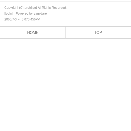
Copyright (C) architect All Rights Reserved.
[
login
] Powered by
samidare
2006/7/3 ～ 3,073,450PV
HOME
TOP