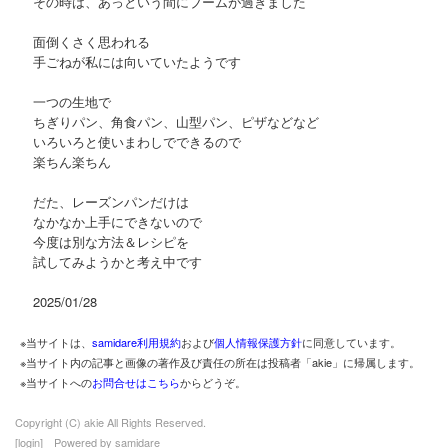
その時は、あっという間にブームが過ぎました
面倒くさく思われる
手ごねが私には向いていたようです
一つの生地で
ちぎりパン、角食パン、山型パン、ピザなどなど
いろいろと使いまわしでできるので
楽ちん楽ちん
だた、レーズンパンだけは
なかなか上手にできないので
今度は別な方法＆レシピを
試してみようかと考え中です
2025/01/28
※当サイトは、
samidare利用規約
および
個人情報保護方針
に同意しています。
※当サイト内の記事と画像の著作及び責任の所在は投稿者「akie」に帰属します。
※当サイトへの
お問合せはこちら
からどうぞ。
Copyright (C) akie All Rights Reserved.
[
login
] Powered by
samidare