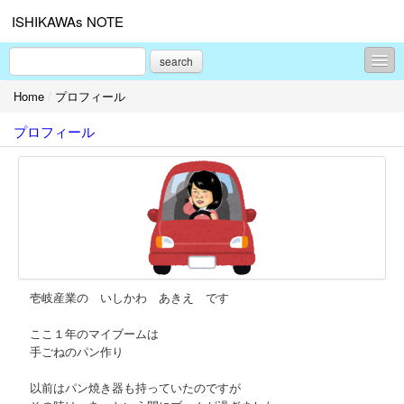
ISHIKAWAs NOTE
search
Home
/
プロフィール
コンテンツ
プロフィール
食べ物
商品
お出かけ
TV
ディズニー
壱岐産業の いしかわ あきえ です
プロフィール
ここ１年のマイブームは
お問合せ
手ごねのパン作り
以前はパン焼き器も持っていたのですが