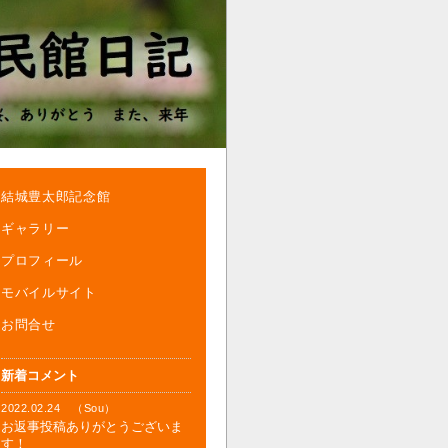
結城豊太郎記念館
ギャラリー
プロフィール
モバイルサイト
お問合せ
新着コメント
2022.02.24 （Sou）
お返事投稿ありがとうございま
す！