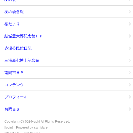
友の会會報
桜だより
結城豊太郎記念館ＨＰ
赤湯公民館日記
三浦新七博士記念館
南陽市ＨＰ
コンテンツ
プロフィール
お問合せ
Copyright (C) 0524yuuki All Rights Reserved.
[
login
] Powered by
samidare
2019/4/13 ～ 262,607PV