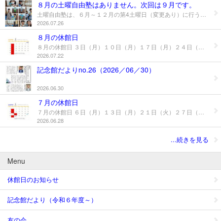
８月の土曜自由塾はありません。次回は９月です。
土曜自由塾は、６月～１２月の第4土曜日（変更あり）に行う小学生を対象とした講座です。つくるものは決まっていますが、その中で自分の好きなようにのびのびと楽しくつくります。 次回の土曜自由塾は９月となります。８月下旬辺りにお知らせをする予定です。 ７月の自由塾「ゆらゆらオイルボトル」無事終了しました。２年前にも実施した企画ですが、その時にも参加してくれたお子さんもちらほら。自分が納得のいく色ができるまで何度も色水づくりに挑戦し、前回よりも気に入った色ができた、と満足そうでした。涼しげな音とゆったりとしたオイルと色水の動きをお楽しみください。
2026.07.26
８月の休館日
８月の休館日 ３日（月）１０日（月）１７日（月）２４日（月）３１日（月）
2026.07.22
記念館だよりno.26（2026／06／30）
2026.06.30
７月の休館日
７月の休館日 ６日（月）１３日（月）２１日（火）２７日（月）
2026.06.28
...続きを見る
Menu
休館日のお知らせ
記念館だより（令和６年度～）
友の会