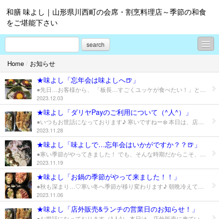
和膳 味よし｜山形県川西町の会席・割烹料理店～季節の和食
をご堪能下さい
search
Home
/
お知らせ
お知らせ
★味よし「忘年会は味よしへ🍺」
週替わりランチ
●先日…お客様から、 「板長…すごくユッケが食べたい！」とのリクエスト（笑） …なんの無茶ぶり？（笑）味よしは、焼肉屋さんでもないので、 お肉自体がある時ばかりじゃないのですが… 少しお時間をいただいて、ちょうど馬刺しがあったので、ユッケ風にしてみました♡ 大変、喜んで頂けて良かったです✨ その場でリクエストにお応えする事も可能な場合もありますが… 店内が混んでいる時は難しい時の方が多いので…ぜひ、 もし、「こんなの食べたいんだ！」のご希望がありましたら、ご相談いただけたらと思います♪ もちろん、すぐに「…あるよ！✨」って言えるものばかりじゃありませんが（笑） お客様のお好きな食材でのお料理やコースも、ご予約、ご注文いただいてます♪ お気軽にお問い合せ下さいませ♪
2023.12.03
お料理のご紹介
★味よし「ダリヤPayのご利用について（^人^）」
●いつもお世話になっております♪ 寒いですねー❄️ 本日は、店外販売に来ております♪ ぜひぜひ、どうぞ〜✨ 味よしでは、ご来店の際（昼の部ランチ、夜の部）も、お弁当やオードブル等のテイクアウトご利用の際も、お支払いに「ダリヤPay」をお使いいただくことも出来ますので、気軽にご利用下さいませ♪ よろしくお願い致します（^人^）
おすすめのお酒・お飲み物
2023.11.28
コース料理
★味よし「味よしで…忘年会はいかがですか？？🍺」
●寒い季節がやってきました！ でも、そんな時期だからこそ、旨いものも沢山あります♡ お好きな旬の食材を贅沢気分で…✨ お鍋やコース料理はいかがですか？🍺 ※鮟鱇（あんこう）、鰤（ブリ）、鱈（たら）、鼈（すっぽん）、真牡蠣（かき）、海老（えび）、蟹（かに）などなど…✨ご予約ならではの美味しいところ！ 心を込めて美味しいお料理をご用意します♡ どうぞ、楽しいひとときを！！ 11月、12月は…忘年会シーズンです♪ 寒い日もありますが… 職場の皆様や気の合うお仲間、女子会などで…ごゆっくりお過ごしいただけたらと思っております✨ 時期的に、ご予約が混み合う日もございますので、お早めに…そして、お気軽にお問い合わせ下さいませ！！d(^_^o) 味よし ℡ 0238-42-3927 皆様のお越しをスタッフ一同、 心よりお待ちしております🍺 ※写真は、アンコウ鍋です♪
女将日記
2023.11.19
★味よし「お鍋の季節がやって来ました！！」
味よしムービー
●秋も深まり…♡寒い冬へ季節が移り変わります♪ 朝晩冷えて、寒くなって来ました☆*:.｡. o(≧▽≦)o .｡.:*☆ さて、今年も、お鍋の季節がやって来ましたね♫ 毎年の冬限定メニュー‼️…スタートです‼️ 心も体もポカポカになるよう、皆様をお待ちしております♫ ★いつでもオススメ、４種類✨豚とろろ、味よし鍋、鴨鍋、わさび鍋…✨ その他、変わり鍋…セリ鍋、鶏ごぼう鍋、鶏団子鍋、すき焼き等は、ご予約にて！ ★味よしは、お客様のアレコレ食べたい！！にもお応えしてますd(^_^o) 各種鮮魚類の食材別（要予約の鰤しゃぶ、スッポン、アンコウなどなど）のお鍋は、ご予約により、 ご用意していきますので、よろしくお願い致します♬ お楽しみにー♡ ★ランチタイムのお鍋定食は、１１月からとなります♬お鍋メニューが始まりましたので、 今後は、芋煮会は、ご予約のみお受けしておりますのでご相談下さいませ♪
2023.11.06
プロフィール
★味よし「店外販売&ランチの営業日のお知らせ！」
●お世話になっております（^人^） 本日は、店外販売に来ています♪ いつもお買い上げありがとうございます！ ★お知らせ★ ●店の都合により、 9月26日（火）、10月3日（火）の店外販売は、お休みさせていただきます。 次回は、10月10日（火）になりますので、よろしくお願い致します。 又、平日昼ランチも9月25日（月）〜10月7日（土）まで、お休みいただきます。 夜の部は、通常営業🍺しておりますので、 ぜひぜひ✨ご来店下さいませd(^_^o) ※今後の営業日のご案内につきましては、後ほど改めてホームページにも掲載しますので、ご確認下さいませ♪