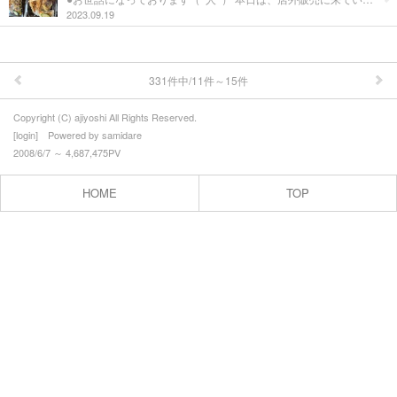
お問合せ
2023.09.19
331件中/11件～15件
Copyright (C) ajiyoshi All Rights Reserved.
[
login
] Powered by
samidare
2008/6/7 ～ 4,687,475PV
HOME
TOP