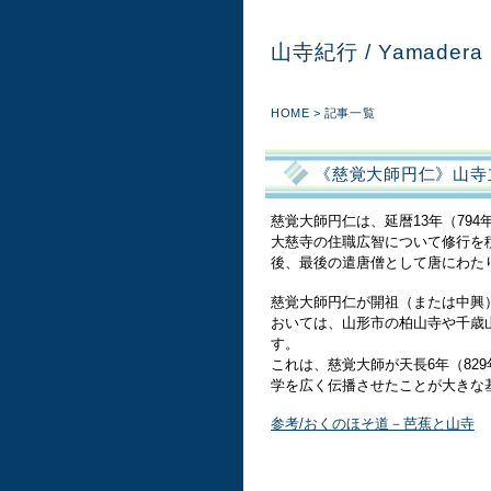
山寺紀行 / Yamadera 
HOME
> 記事一覧
《慈覚大師円仁》山寺
慈覚大師円仁は、延暦13年（79
大慈寺の住職広智について修行を
後、最後の遣唐僧として唐にわた
慈覚大師円仁が開祖（または中興
おいては、山形市の柏山寺や千歳
す。
これは、慈覚大師が天長6年（82
学を広く伝播させたことが大きな
参考/おくのほそ道－芭蕉と山寺