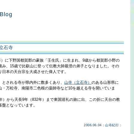
Blog
立石寺
4年）に下野国都賀郡の豪族「壬生氏」に生まれ、9歳から都賀郡小野の
積み、15歳で比叡山に登って伝教大師最澄の弟子となりました。その
り日本の天台宗を大成させた偉人です。
）とされる寺が県内外に数多くあり、
山寺（立石寺）
のある山形県に
山・万松寺、南陽市二色根の薬師寺など10を越える寺を開いていま
9年）から天長9年（832年）まで東国巡礼の旅に出、この折に天台の教
基盤となっています。
2006.06.04：山寺紀行：