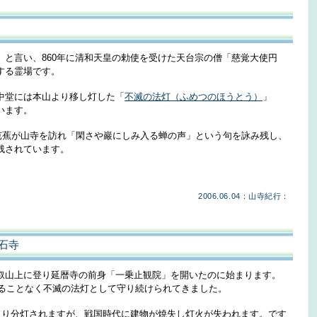
」と言い、860年に清和天皇の勅使を受けた天台宗の僧「慈覚大使円
する霊場です。
中堂には本山より移し灯した「
不滅の法灯（ふめつのほうとう）
」
います。
尾芭蕉が山寺を訪れ「閑さや巖にしみ入る蝉の声」という句を詠み残し、
残されています。
2006.06.04：山寺紀行：
石寺
叡山上に登り延暦寺の前身「一乗止観院」を開いたのに始まります。
えることなく不滅の法灯として守り続けられてきました。
寺より分灯されますが、戦国時代に建物が焼失し灯火が失われます。です