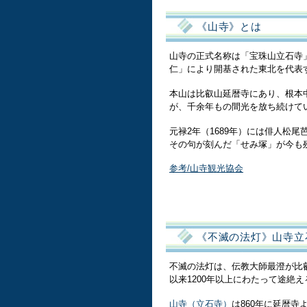
《山寺》とは
山寺の正式名称は「宝珠山立石寺
仁」により開基された東北を代表
本山は比叡山延暦寺にあり、根本
が、千余年もの間光を放ち続けて
元禄2年（1689年）には俳人松
その句が刻んだ「せみ塚」が今も
参考/山寺観光協会
《不滅の法灯》山寺立
不滅の法灯は、伝教大師最澄が比
以来1200年以上にわたって途絶
山寺（立石寺）
は860年に延暦