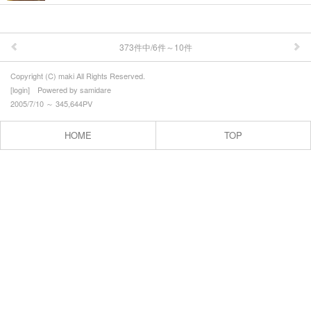
373件中/6件～10件
Copyright (C) maki All Rights Reserved.
[
login
] Powered by
samidare
2005/7/10 ～ 345,644PV
HOME
TOP