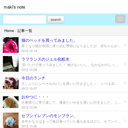
maki's note
search
Home
/
記事一覧
育児日記 ー 仔猫版 ー
猫のベッドを買ってみました。
旅行
寒くなり猫が布団に潜り込む季節になりましたが、赤ちゃんが生まれるのを機会に寝室には出入りできないようにしました。 猫との生活で一番いい季節なのに残念なんですが・・・。 なので、暖かい寝床を準備してあげようと猫ベッドを購入！ ドームになっているので包まれてる感もあり、下のクッションがかなりフカフカなので気に入ってくれてます♪
2012.10.14
diary
ラフランスのジェル化粧水
頂いたので使ってみました！ 伸びもいいし、なかなかのしっとり感♪ 香りがさっぱりなので、夏に使いたいかな～。
めんご
2012.10.09
本の紹介
今日のランチ
久しぶりにシベールのパンを買いに行きました～。 いつも目移りしちゃってなかなか決められないのです・・・。 今日は人気ナンバー１とういあんぱん、サンドウィッチ、かにクリームコロッケパン、青じそサンドを購入しました。 やっぱりサンドが一番好み！ 食べすぎだけどおいしく頂きました～。
映画
2012.10.07
おやつに・・・
趣味
仕事帰りに寄り道して、薄皮たいやきを買いに行きました。ごま最中と迷ったのですが気分はチョコレートのたいやきで♪ あったかいチョコっておいしい！濃厚でした！
2012.10.06
プロフィール
セブンイレブンのモンブラン。
去年かなりはまって毎日食べていた週もあるほどに、セブンイレブンのモンブランはうまい。 今年もその季節になり「待ってました～！」という感じでコンビニへ！ そしたら残念・・去年と同じじゃない・・・。 去年はクリームの下がプリンだったのに、スポンジになってた・・・。 去年ほどのおいしさではないけど、クリームはやっぱりうまい！ 今年も結局頻回に食べてしまうかも～。 で、旦那さんが買ってきてくれてたので朝から食べました♪
お問合せ
2012.10.06