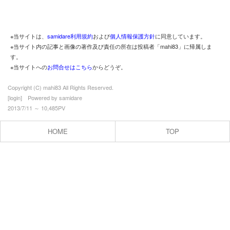
※当サイトは、
samidare利用規約
および
個人情報保護方針
に同意しています。
※当サイト内の記事と画像の著作及び責任の所在は投稿者「mahi83」に帰属しま
す。
※当サイトへの
お問合せはこちら
からどうぞ。
Copyright (C) mahi83 All Rights Reserved.
[
login
] Powered by
samidare
2013/7/11 ～ 10,485PV
HOME
TOP