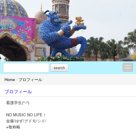
search
Home
/
プロフィール
コンテンツ
プロフィール
この授業で学んだこと
看護学生(^-^)
プロフィール
NO MUSIC NO LIFE！
お問合せ
金爆/ゆず/グドモ/シド/
※敬称略