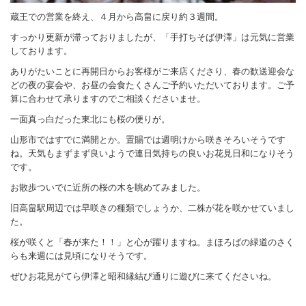
蔵王での営業を終え、４月から高畠に戻り約３週間。
すっかり更新が滞っておりましたが、「手打ちそば伊澤」は元気に営業
しております。
ありがたいことに再開日からお客様がご来店くださり、春の歓送迎会な
どの夜の宴会や、お昼の会食たくさんご予約いただいております。ご予
算に合わせて承りますのでご相談くださいませ。
一面真っ白だった東北にも桜の便りが。
山形市ではすでに満開とか。置賜では週明けから咲きそろいそうです
ね。天気もまずまず良いようで連日気持ちの良いお花見日和になりそう
です。
お散歩ついでに近所の桜の木を眺めてみました。
旧高畠駅周辺では早咲きの種類でしょうか、二株が花を咲かせていまし
た。
桜が咲くと「春が来た！！」と心が躍りますね。まほろばの緑道のさく
らも来週には見頃になりそうです。
ぜひお花見がてら伊澤と昭和縁結び通りに遊びに来てくださいね。