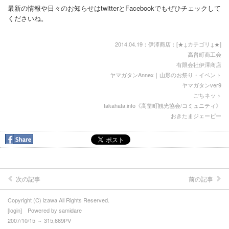
最新の情報や日々のお知らせはtwitterとFacebookでもぜひチェックして
くださいね。
2014.04.19：伊澤商店：[
★↓カテゴリ↓★
]
高畠町商工会
有限会社伊澤商店
ヤマガタンAnnex｜山形のお祭り・イベント
ヤマガタンver9
ごちネット
takahata.info《高畠町観光協会/コミュニティ》
おきたまジェーピー
次の記事
前の記事
Copyright (C) izawa All Rights Reserved.
[
login
] Powered by
samidare
2007/10/15 ～ 315,669PV