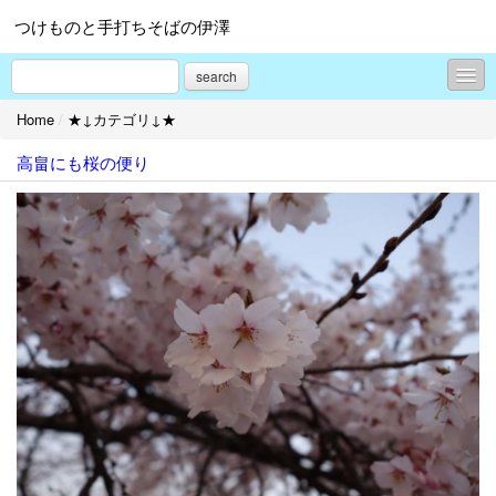
つけものと手打ちそばの伊澤
search
Home
/
★↓カテゴリ↓★
★↓カテゴリ↓★
高畠にも桜の便り
お店の話題
お店からのお知らせ
ミニギャラリー
高畠の話題
★↓関連リンク↓★
プロフィール