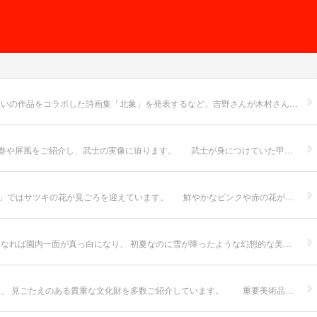
6月23日（土）、「木村茂さんの銅版画と吉野弘さんの詩を楽しむ会」を開催しました。 酒田出身の詩人・吉野弘さんと銅版画家・木村茂さんは、お互いの作品をコラボした詩画集「北象」を発表するなど、吉野さんが木村さんの作品に詩を合わせる試みがなされてきました。 当館では、詩画集「北象」をはじめ、多くの木村茂さんの作品を収蔵しており、版画を前にして詩を鑑賞することができます。 詩の朗読は、吉野弘さんの詩の朗読をライフワークとする阿蘇孝子さんで、ギタリストの佐々木さんの演奏を交えながら心に沁みる朗読をして下さいました。 また機会がありましたら、阿蘇孝子さんの朗読で美術作品と詩のコラボレーションをお届けしたいと考えています。お楽しみに(^^)/
6 月 8 日より、企画展「武士の装いとたしなみ」（ 7/24 まで）が始まりました。 この展覧会では、武士の装いとたしなみとともに、武士が描かれた絵巻や屏風をご紹介し、武士の実像に迫ります。 武士が身につけていた甲冑や刀剣、刀装具などの装いには、彼らの美意識や祈りを感じられるものがあります。 武士のなかには、絵画や茶の湯をたしなみとし、刀を筆に持ちかえて画家として活躍をしたり、茶道具を蒐集する者もいました。 昨年当館に里帰りした名刀《太刀 銘月山作》（酒田市指定文化財）をはじめ、平安時代から江戸時代中期までの日本刀、戦国時代末期に主流となった「変わり兜」の一つ《蒙古型兜》（酒田市資料館蔵）、当館では初となる「直接法」による日本最古の魚拓《於錦糸堀御獲鮒之図》（鶴岡市郷土資料館蔵）と「間接法」による日本最古の魚拓《紅鯛》（当館蔵）の同時展示など、見どころが満載となっています。
暖かい日が続き、鳥海山の雪もだいぶ融けて蒼々とした姿を見せてくれるようになりました。季節の移り変わりを感じますね。 美術館の庭園「鶴舞園」ではサツキの花が見ごろを迎えています。 鮮やかなピンクや赤の花が眩しく、散策していてとても気持ちの良い季節ですよ。 ぜひ多くの方にご来館頂き、ゆったりとお過ごし頂きたいです(^^♪
季節外れの寒さが続きましたが、酒田もやっと暖かくなりました。 庭園のツツジも陽をいっぱいに浴びて、これから次々と開花しそうです。 満開になれば園内一面が真っ白になり、 初夏なのに雪が降ったような幻想的な美しさですよ。 今年は花のつきも良いようです、ぜひご来館下さい。
開催中の展覧会「酒田の文化財と茶道具名宝展」は、5月10日より後期展示となりました。 後期展示では、掛軸と巻子、屏風がすべて入れ替わっており、 見ごたえのある貴重な文化財を多数ご紹介しています。 重要美術品≪三十番神像≫ 山形県指定文化財≪与謝蕪村自筆句稿貼交屏風 呉春画≫（左隻） 山形県指定文化財≪円山応挙筆 高士像≫ 酒田市指定文化財≪小野通女筆 霊昭女図≫ 学芸員おすすめのコーナーも入れ替わりました。 茶道具に入替はありませんが、掛軸が3点入れ替わっています。 後期展示は 6月5日（火）までの開催です。 ぜひ足をお運び下さい。