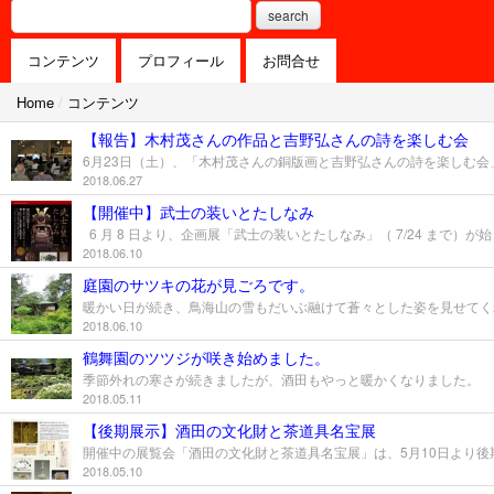
search
コンテンツ
プロフィール
お問合せ
Home
/
コンテンツ
【報告】木村茂さんの作品と吉野弘さんの詩を楽しむ会
2018.06.27
【開催中】武士の装いとたしなみ
2018.06.10
庭園のサツキの花が見ごろです。
2018.06.10
鶴舞園のツツジが咲き始めました。
2018.05.11
【後期展示】酒田の文化財と茶道具名宝展
2018.05.10