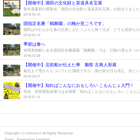
【開催中】酒田の文化財と茶道具名宝展
2018.04.10
国指定名勝「鶴舞園」の梅が見ごろです。
2018.04.10
季節は春へ
2018.03.28
【開催中】北前船が伝えた華 雛祭 古典人形展
2018.03.07
【開催中】知ればこんなにおもしろい こもんじょ入門！
2018.01.14
Copyright (C) homma-m All Rights Reserved.
[
login
] Powered by
samidare