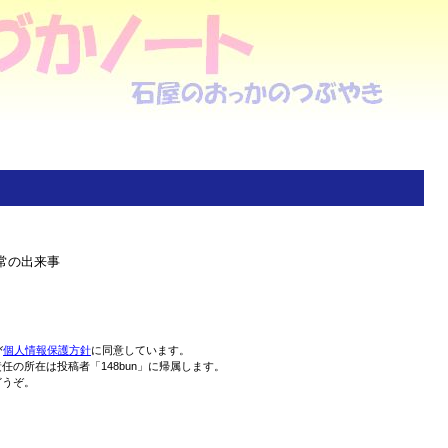
日常の出来事
び
個人情報保護方針
に同意しています。
の所在は投稿者「148bun」に帰属します。
どうぞ。