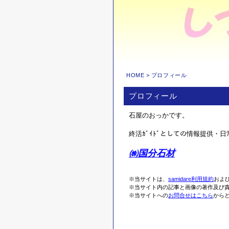
HOME
> プロフィール
プロフィール
石屋のおっかです。
終活ｶﾞｲﾄﾞとしての情報提供・
㈱国分石材
※当サイトは、
samidare利用規約
およ
※当サイト内の記事と画像の著作及び責任
※当サイトへの
お問合せはこちら
から