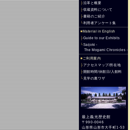
├
沿革と概要
├
収蔵資料について
├
書籍のご紹介
└
利用者アンケート集
■
Material in English
├
Guide to our Exhibits
└
Saijoki -
The Mogami Chronicles -
■
ご利用案内
├
アクセスマップ/所在地
├
開館時間/休館日/入館料
└
見学の裏ワザ
最上義光歴史館
〒990-0046
山形県山形市大手町1-53