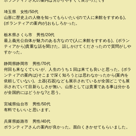
ボランティアさんの案内は分かりやすくて良かったです
埼玉県 女性/50代
山形に歴史上の人物を知ってもらいたい(ので人に来館をすすめる)。
(ボランティアの案内が)おもしろかった。
栃木県さくら市 男性/20代
最上義光公自体が魅力のある方なので(人に来館をすすめる)。(ボラン
ティアから)貴重な話を聞けた。話しかけてくださったので質問がしや
すかった。
静岡県静岡市 男性/70代
何回も来なくていいが、人生のうち１回は来ても良いと思った。(ボラ
ンティアの案内は)そこまで深く知ろうとは思わなかったから(案内を
依頼していない)。土器(石器)なども展示されているが全国どこでも展
示されていて目新らしさが無い。山形としては貴重である事は分かる
が全国的にはどうかな?と思う。
宮城県仙台市 男性/50代
有料でもいいと思います。
兵庫県姫路市 男性/40代
ボランティアさんの案内が良かった。面白くきかせてもらいました。