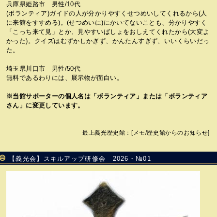
兵庫県姫路市 男性/10代
(ボランティア)ガイドの人が分かりやすくせつめいしてくれるから(人
に来館をすすめる)。(せつめいに)にかいてないことも、分かりやすく
「こっち来て見」とか、見やすいばしょをおしえてくれたから(大変よ
かった)。クイズはむずかしかぎず、かんたんすぎず、いいくらいだっ
た。
埼玉県川口市 男性/50代
無料であるわりには、展示物が面白い。
※当館サポーターの個人名は「ボランティア」または「ボランティア
さん」に変更しています。
最上義光歴史館
：[
メモ
/
歴史館からのお知らせ
]
【義光会】スキルアップ研修会 2026・№01