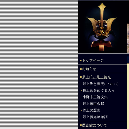
●
トップページ
■
お知らせ
■
最上氏と最上義光
├
最上氏と義光について
├
最上家をめぐる人々
├
小野末三論文集
├
最上家臣余録
├
郷土の歴史
└
最上義光略年譜
■
歴史館について