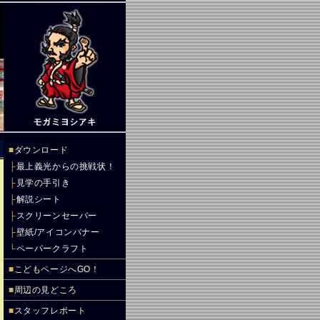
■
ダウンロード
├
最上義光からの挑戦状！
├
見学の手引き
├
解説シート
├
スクリーンセーバー
├
壁紙/アイコンバナー
└
ペーパークラフト
■
こどもページへGO！
■
周辺の見どころ
■
スタッフレポート