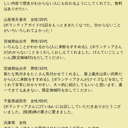
しい内容で歴史がわからない人にも伝わるようにしてくれてた。無料
はありがたい。
山形県天童市 女性/20代
(ボランティアガイドの)話をもっとききたくなつた。分からないこと
がいろいろしれてよかった！
宮城県仙台市 男性/10代
いろんなことがわかるから(人に来館をすすめる)。(ボランティアさん
が)わからないことをくわしくおしえてくれました。げんていごじょう
いん(限定御城印)をだしてください。
宮城県仙台市 男性/10代
新たな気付きをたくさん気付かせてくれるし、最上義光は良い武将だ
から(人に来館をすすめる)。(ボランティアさんが)クイズなどを出して
くれて非常に分かりやすい。大々的に紹介してもいいと思います。週
一できてもあきない。限定御城印を出してください。
千葉県成田市 女性/60代
(ボランティアさんに)ていねいにお話ししていただきありがとうござ
いました。(指揮)棒の重さに驚きました。
兵庫県 女性