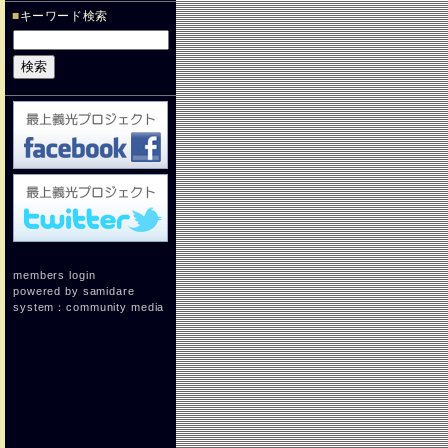
■
キーワード検索
members login
powered by
samidare
system：
community media