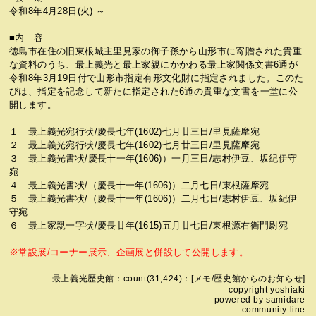
令和8年4月28日(火) ～
■内 容
徳島市在住の旧東根城主里見家の御子孫から山形市に寄贈された貴重
な資料のうち、最上義光と最上家親にかかわる最上家関係文書6通が
令和8年3月19日付で山形市指定有形文化財に指定されました。このた
びは、指定を記念して新たに指定された6通の貴重な文書を一堂に公
開します。
１ 最上義光宛行状/慶長七年(1602)七月廿三日/里見薩摩宛
２ 最上義光宛行状/慶長七年(1602)七月廿三日/里見薩摩宛
３ 最上義光書状/慶長十一年(1606)）一月三日/志村伊豆、坂紀伊守
宛
４ 最上義光書状/（慶長十一年(1606)）二月七日/東根薩摩宛
５ 最上義光書状/（慶長十一年(1606)）二月七日/志村伊豆、坂紀伊
守宛
６ 最上家親一字状/慶長廿年(1615)五月廿七日/東根源右衛門尉宛
※常設展/コーナー展示、企画展と併設して公開します。
最上義光歴史館
：count(31,424)：[
メモ
/
歴史館からのお知らせ
]
copyright
yoshiaki
powered by
samidare
community line