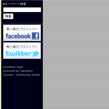
■
キーワード検索
members login
powered by
samidare
system：
community media