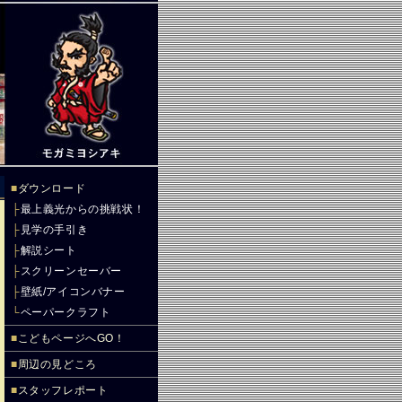
■
ダウンロード
├
最上義光からの挑戦状！
├
見学の手引き
├
解説シート
├
スクリーンセーバー
├
壁紙/アイコンバナー
└
ペーパークラフト
■
こどもページへGO！
■
周辺の見どころ
■
スタッフレポート