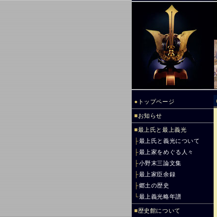
●
トップページ
■
お知らせ
■
最上氏と最上義光
├
最上氏と義光について
├
最上家をめぐる人々
├
小野末三論文集
├
最上家臣余録
├
郷土の歴史
└
最上義光略年譜
■
歴史館について