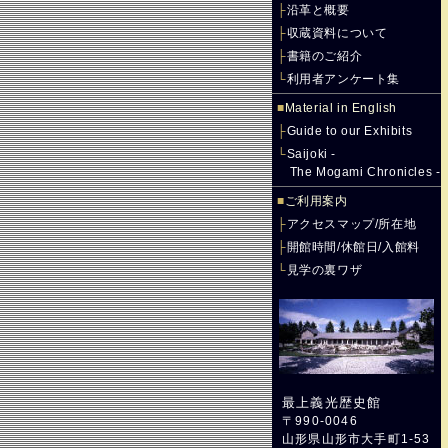
├
沿革と概要
├
収蔵資料について
├
書籍のご紹介
└
利用者アンケート集
■
Material in English
├
Guide to our Exhibits
└
Saijoki -
The Mogami Chronicles -
■
ご利用案内
├
アクセスマップ/所在地
├
開館時間/休館日/入館料
└
見学の裏ワザ
最上義光歴史館
〒990-0046
山形県山形市大手町1-53