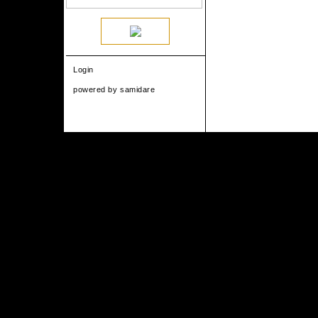
Login
powered by
samidare