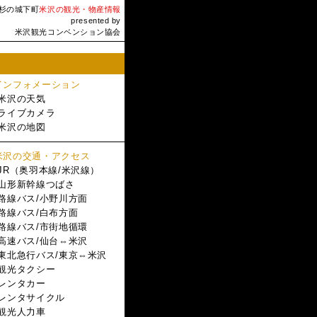
杉の城下町
米沢の観光・物産情報
presented by
米沢観光コンベンション協会
インフォメーション
米沢の天気
ライブカメラ
米沢の地図
米沢の交通・アクセス
JR（奥羽本線/米沢線）
山形新幹線つばさ
路線バス/小野川方面
路線バス/白布方面
路線バス/市街地循環
高速バス/仙台⇔米沢
東北急行バス/東京⇔米沢
観光タクシー
レンタカー
レンタサイクル
観光人力車