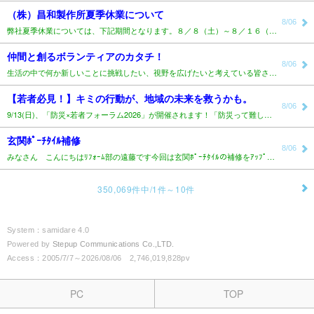
（株）昌和製作所夏季休業について
8/06
弊社夏季休業については、下記期間となります。８／８（土）～８／１６（日）尚休業期間中もメール対応致し..
仲間と創るボランティアのカタチ！
8/06
生活の中で何か新しいことに挑戦したい、視野を広げたいと考えている皆さんへ。10月18日開催予定の「ボ..
【若者必見！】キミの行動が、地域の未来を救うかも。
8/06
9/13(日)、「防災×若者フォーラム2026」が開催されます！「防災って難しそう&he..
玄関ﾎﾟｰﾁﾀｲﾙ補修
8/06
みなさん こんにちはﾘﾌｫｰﾑ部の遠藤です今回は玄関ﾎﾟｰﾁﾀｲﾙの補修をｱｯﾌﾟします玄関前がｽﾛ..
350,069件中/1件～10件
System：samidare 4.0
Powered by
Stepup Communications Co.,LTD.
Access：2005/7/7～2026/08/06 2,746,019,828pv
PC
TOP