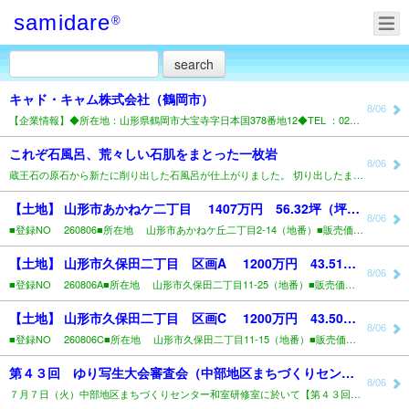
samidare
®
キャド・キャム株式会社（鶴岡市）
8/06
【企業情報】◆所在地：山形県鶴岡市大宝寺字日本国378番地12◆TEL ：0235-25-1211◆..
これぞ石風呂、荒々しい石肌をまとった一枚岩
8/06
蔵王石の原石から新たに削り出した石風呂が仕上がりました。 切り出したままの荒々しい石肌を大きく残し、..
【土地】 山形市あかねケ二丁目 1407万円 56.32坪（坪24.98万円）..
8/06
■登録NO 260806■所在地 山形市あかねケ丘二丁目2-14（地番）■販売価格 1,407万..
【土地】 山形市久保田二丁目 区画A 1200万円 43.51坪（坪27.58万円）..
8/06
■登録NO 260806A■所在地 山形市久保田二丁目11-25（地番）■販売価格 1,200万..
【土地】 山形市久保田二丁目 区画C 1200万円 43.50坪（坪27.59万円）..
8/06
■登録NO 260806C■所在地 山形市久保田二丁目11-15（地番）■販売価格 1,200万..
第４３回 ゆり写生大会審査会（中部地区まちづくりセンター）..
8/06
７月７日（火）中部地区まちづくりセンター和室研修室に於いて【第４３回ゆり写生大会審査会】が行われまし..