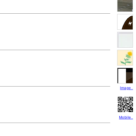
Image..
Mobile..