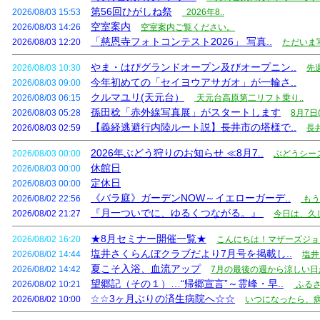
第56回ひがしね祭
2026/08/03 15:53
2026年8..
空室案内
2026/08/03 14:26
空室案内ご覧ください。
「慈恩寺フォトコンテスト2026」 写真..
2026/08/03 12:20
ただいま写
やま・はぴグランドオープン及びオープニン..
2026/08/03 10:30
先
今年初めての「セイヨウアサガオ」が一輪さ..
2026/08/03 09:00
クルマユリ(天元台）
2026/08/03 06:15
天元台高原第二リフト乗り..
孫田稔「赤外線写真展」がスタートします
2026/08/03 05:28
8月7日
【義経逃避行内陸ルート説】長井市の塔様で..
2026/08/03 02:59
長
2026年ぶどう狩りのお知らせ ≪8月7..
2026/08/03 00:00
ぶどうシー
休館日
2026/08/03 00:00
定休日
2026/08/03 00:00
《バラ庭》ガーデンNOW～イエローガーデ..
2026/08/02 22:56
もう
『月一ついでに、ゆるくつながる。』
2026/08/02 21:27
今日は、久
★8月セミナー開催一覧★
2026/08/02 16:20
こんにちは！マザーズジョブ
塩井さくらんぼクラブだより7月号を掲載し..
2026/08/02 14:44
塩井
夏こそ入浴、血流アップ
2026/08/02 14:42
7月の最後の週から涼しい日が
望郷記（その１）…“帰郷宣言”～霊峰・早..
2026/08/02 10:21
ふるさ
☆☆3ヶ月ぶりの済生病院へ☆☆
2026/08/02 10:00
いつになったら、病