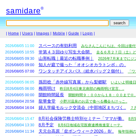
®
samidare
|
Home
|
Users
|
Images
|
Mobile
|
Guide
|
Login
|
スペースの有効利用
2026/08/05 11:00
みなさんこんにちは。今回は後付け
🌸第４３回ゆり写生大会開..
2026/08/05 10:55
去る６月２７日（土）ど
山形転職｜最近の転職事例｜
2026/08/05 09:30
2026年7月末までにジ
知人が庭で撮った「オオシオカラトンボ」の..
2026/08/05 09:00
ワンタッチアイスバス（給水バッグ２個付）
2026/08/05 07:00
「ワ
孫田稔「赤外線写真展」から梨郷駅
2026/08/05 06:05
いよいよ明後日
梅雨明け
2026/08/05 06:00
昨日8月4日東北南部の梅雨明け宣言、..
開館時間延長
2026/08/05 00:00
開館時間９：００から１８：００まで※..
龍華食堂
2026/08/04 20:58
小野川温泉のお店で食べる機会もけっこ..
婦人学級モルック交流会（中部地区まちづく..
2026/08/04 16:04
７
8月社会保険労務士特別セミナー「ママが働..
2026/08/04 15:47
8月
8月予定
2026/08/04 13:30
8月6日地域在宅医療連携推進室ミーテ..
天元台高原「盆ボンウィーク2026」8/..
2026/08/04 11:34
毎年恒例の