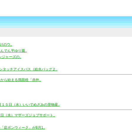
のウ..
んでん平ゆり園..
ンジャーズの..
ンタッチアイスバス（給水バッグ２..
から始まる孫田稔「赤外..
月１５日（水）いいでめざみの里物産..
5日（水）マザーズジョブサポート..
「盆ボンウィーク」が8月1..