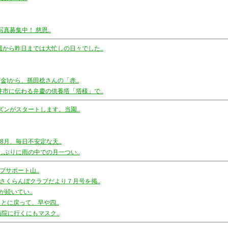
真募集中！ 慈恩..
週から昨日までは大忙しの日々でした..
(金)から、孫田稔さんの「赤..
井市に伝わる弁慶の供養塔「塔様」で..
ズンがスタートします。当園..
8月、毎日不安定な天..
しぶりに雨の中での月一つい..
サポート山..
さくらんぼクラブだより７月号を掲..
続いてい..
とに戻って、早や四..
院に行くにもマスク..