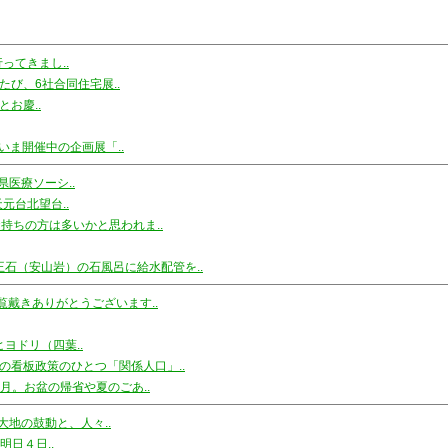
ってきまし..
たび、6社合同住宅展..
お慶..
いま開催中の企画展「..
医療ソーシ..
元台北望台..
持ちの方は多いかと思われま..
王石（安山岩）の石風呂に給水配管を..
覧戴きありがとうございます..
ヨドリ（四葉..
の看板政策のひとつ「関係人口」..
月。お盆の帰省や夏のごあ..
地の鼓動と、人々..
明日４日..