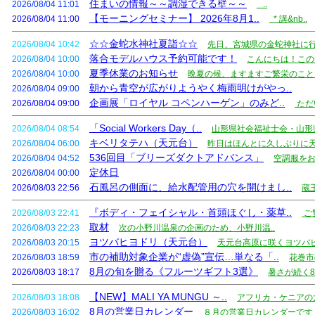
住まいの情報～～調湿できる壁～～
2026/08/04 11:01
..
【モーニングセミナー】 2026年8月1..
2026/08/04 11:00
* 講&nb..
☆☆金蛇水神社夏詣☆☆
2026/08/04 10:42
先日、宮城県の金蛇神社に行
落合モデルハウス予約可能です！
2026/08/04 10:00
こんにちは！この
夏季休業のお知らせ
2026/08/04 10:00
晩夏の候、ますますご繁栄のことと
朝から青空が広がりようやく梅雨明けがやっ..
2026/08/04 09:00
企画展「ロイヤル コペンハーゲン」のみど..
2026/08/04 09:00
ただ
「Social Workers Day（..
2026/08/04 08:54
山形県社会福祉士会・山形県
キベリタテハ（天元台）
2026/08/04 06:00
昨日はほんとに久しぶりに天
536回目「ブリーズダクトアドバンス」
2026/08/04 04:52
空調服をお
定休日
2026/08/04 00:00
石風呂の側面に、給水配管用の穴を開けまし..
2026/08/03 22:56
蔵
『ボディ・フェイシャル・首頭ほぐし・薬草..
2026/08/03 22:41
ご
取材
2026/08/03 22:23
次の小野川温泉の企画のため、小野川温..
ヨツバヒヨドリ（天元台）
2026/08/03 20:15
天元台高原に咲くヨツバヒ
市の補助対象企業が“虚偽”宣伝…単なる「..
2026/08/03 18:59
花巻市
8月の旬を贈る《フルーツギフト3選》
2026/08/03 18:17
暑さが続く8
【NEW】MALI YA MUNGU ～..
2026/08/03 18:08
アフリカ・ケニアの大
8月の営業日カレンダー
2026/08/03 16:02
８月の営業日カレンダーです 