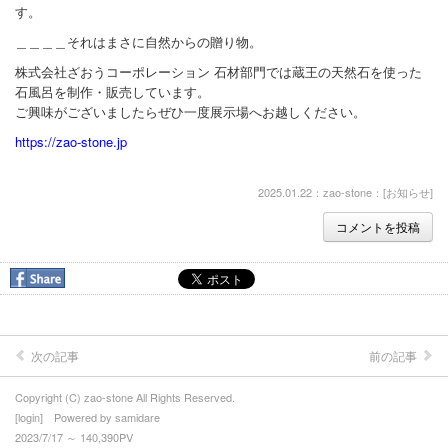
す。
＿＿＿＿それはまさに自然からの贈り物。
株式会社ざおうコーポレーション 石材部門では蔵王の天然石を使った
石風呂を制作・販売しています。
ご興味がございましたらぜひ一度展示場へお越しください。
https://zao-stone.jp
2025.01.22：zao-stone：[
お知らせ
]
コメントを投稿
次の記事
前の記事
Copyright (C) zao-stone All Rights Reserved.
[
login
] Powered by
samidare
2023/7/17 ～ 140,390PV