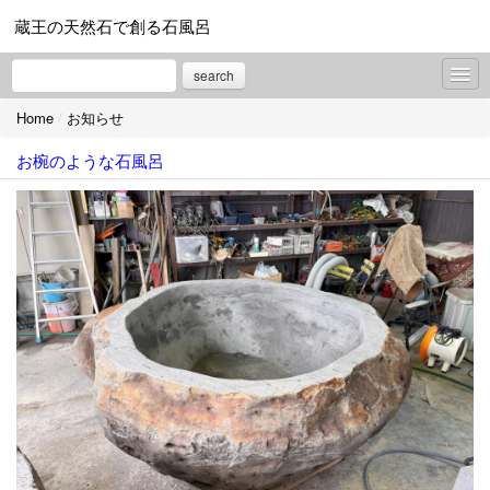
蔵王の天然石で創る石風呂
search
Home
/
お知らせ
お知らせ
お椀のような石風呂
プロフィール
お問合せ