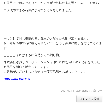
石風呂にご興味がありましたらまずは気軽に足を運んでみてください。
生涯使用できる石風呂が見つかるかもしれません。
一つとして同じ表情の無い蔵王の天然石から削り出す石風呂。
永い年月の中で石に蓄えられたパワーは心と身体に癒しを与えてくれま
す。
＿＿＿＿それはまさに自然からの贈り物。
株式会社ざおうコーポレーション 石材部門では蔵王の天然石を使った
石風呂を制作・販売しています。
ご興味がございましたらぜひ一度展示場へお越しください。
https://zao-stone.jp
2024.07.18：zao-stone：[
お知らせ
]
コメントを投稿