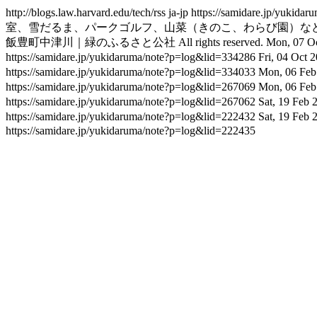
http://blogs.law.harvard.edu/tech/rss
ja-jp
https://samidare.jp/yukidar
室、雪だるま、パークゴルフ、山菜（きのこ、わらび園）な
飯豊町中津川｜緑のふるさと公社 All rights reserved.
Mon, 07 Oc
https://samidare.jp/yukidaruma/note?p=log&lid=334286
Fri, 04 Oct 
https://samidare.jp/yukidaruma/note?p=log&lid=334033
Mon, 06 Feb
https://samidare.jp/yukidaruma/note?p=log&lid=267069
Mon, 06 Feb
https://samidare.jp/yukidaruma/note?p=log&lid=267062
Sat, 19 Feb 
https://samidare.jp/yukidaruma/note?p=log&lid=222432
Sat, 19 Feb 
https://samidare.jp/yukidaruma/note?p=log&lid=222435