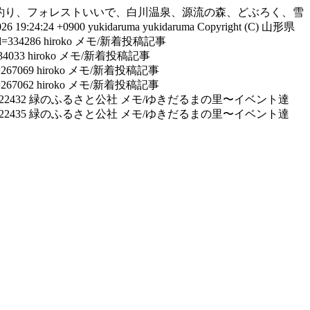
釣り、フォレストいいで、白川温泉、源流の森、どぶろく、雪
026 19:24:24 +0900
yukidaruma
yukidaruma
Copyright (C) 山形県
lid=334286
hiroko
メモ/新着投稿記事
334033
hiroko
メモ/新着投稿記事
d=267069
hiroko
メモ/新着投稿記事
d=267062
hiroko
メモ/新着投稿記事
=222432
緑のふるさと公社
メモ/ゆきだるまの里〜イベント達
=222435
緑のふるさと公社
メモ/ゆきだるまの里〜イベント達