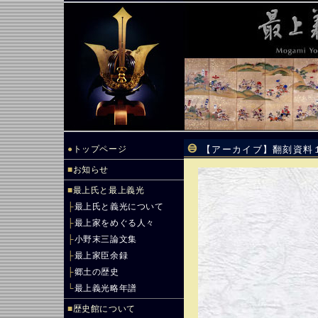
●
トップページ
【アーカイブ】翻刻資料
■
お知らせ
■
最上氏と最上義光
├
最上氏と義光について
├
最上家をめぐる人々
├
小野末三論文集
├
最上家臣余録
├
郷土の歴史
└
最上義光略年譜
■
歴史館について