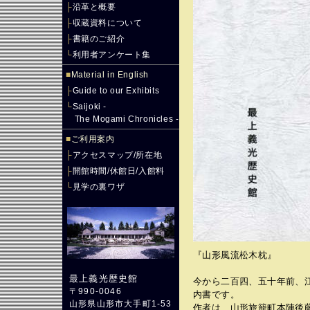
├
沿革と概要
├
収蔵資料について
├
書籍のご紹介
└
利用者アンケート集
■
Material in English
├
Guide to our Exhibits
└
Saijoki -
The Mogami Chronicles -
■
ご利用案内
├
アクセスマップ/所在地
├
開館時間/休館日/入館料
└
見学の裏ワザ
『山形風流松木枕』
最上義光歴史館
今から二百四、五十年前、
〒990-0046
内書です。
山形県山形市大手町1-53
作者は、山形旅籠町本陣後