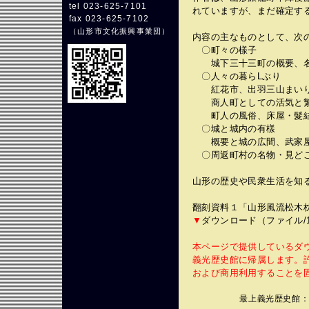
tel 023-625-7101
れていますが、まだ確定す
fax 023-625-7102
（
山形市文化振興事業団
）
内容の主なものとして、次
〇町々の樣子
城下三十三町の概要、名
〇人々の暮らLぶり
紅花市、出羽三山まいり
商人町としての活気と繁
町人の風俗、床屋・髮結
〇城と城内の有樣
概要と城の広間、武家屋
〇周返町村の名物・見ど
山形の歴史や民衆生活を知
翻刻資料１「山形風流松木枕 
▼
ダウンロード（ファイル/1.
本ページで提供しているダ
義光歴史館に帰属します。
および商用利用することを
最上義光歴史館
：