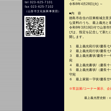
tel 023-625-7101
令和8年4月28日(火) ～
fax 023-625-7102
（
山形市文化振興事業団
）
■内 容
徳島市在住の旧東根城主里
な資料のうち、最上義光と
令和8年3月19日付で山形
びは、指定を記念して新た
開します。
１ 最上義光宛行状/慶長七年
２ 最上義光宛行状/慶長七年
３ 最上義光書状/慶長十一年
宛
４ 最上義光書状/（慶長十一
５ 最上義光書状/（慶長十一
守宛
６ 最上家親一字状/慶長廿年
※常設展/コーナー展示、
最上義光歴史館
：c