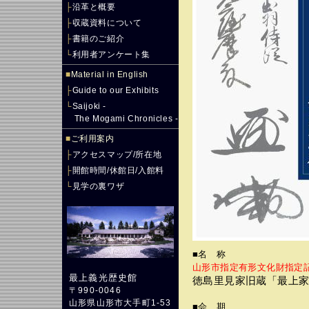
├
沿革と概要
├
収蔵資料について
├
書籍のご紹介
└
利用者アンケート集
■
Material in English
├
Guide to our Exhibits
└
Saijoki -
The Mogami Chronicles -
■
ご利用案内
├
アクセスマップ/所在地
├
開館時間/休館日/入館料
└
見学の裏ワザ
■名 称
山形市指定有形文化財指定
最上義光歴史館
徳島里見家旧蔵「最上
〒990-0046
山形県山形市大手町1-53
■会 期