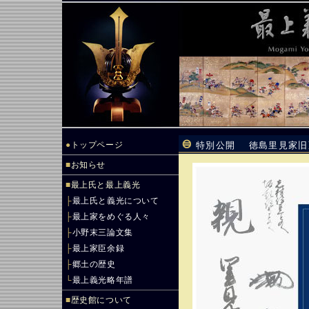
●
トップページ
特別公開 徳島里見家旧
■
お知らせ
■
最上氏と最上義光
├
最上氏と義光について
├
最上家をめぐる人々
├
小野末三論文集
├
最上家臣余録
├
郷土の歴史
└
最上義光略年譜
■
歴史館について