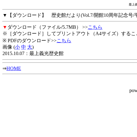
最上義
▼【ダウンロード】 歴史館だより(Vol.7/開館10周年記念号/平
▼
ダウンロード（ファイル/5.7MB） >>
こちら
※［ダウンロード］してプリントアウト（A4サイズ）するこ
※ PDFのダウンロード>>
こちら
画像 (
小
中
大
)
2015.10.07：最上義光歴史館
⇒
HOME
pow