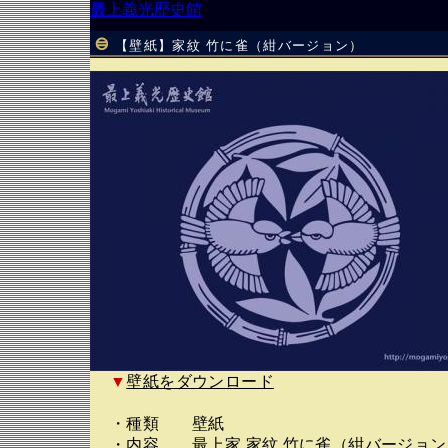
最上義光歴史館
【壁紙】家紋 竹に雀（紺バージョン）
▼
壁紙をダウンロード
・種類 壁紙
・内容 最上家 家紋 竹に雀（紺バージョン