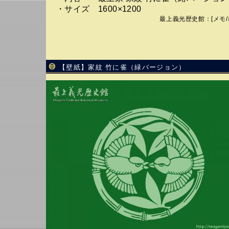
・サイズ 1600×1200
最上義光歴史館
：[
メモ
/
【壁紙】家紋 竹に雀（緑バージョン）