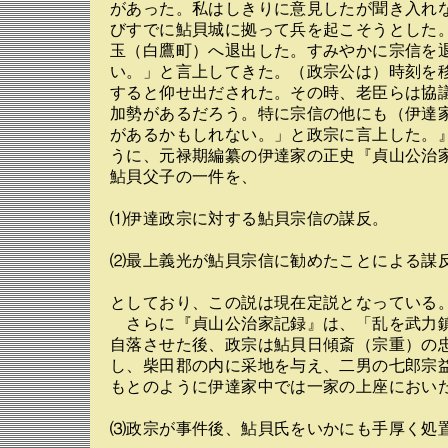
があった。私はしきりに意見したが聞き入れ
びすでに鮎貝城に拠って兵を起こそうとした
玉（白鷹町）へ退出した。すみやかに宗信を
い。」と言上してきた。（政宗公は）時刻を
すると仰せ出だされた。その時、老臣らは協
加勢があるだろう。特に宗信の他にも（伊達
があるかもしれない。」と政宗に言上した。
うに、元禄期編纂の伊達家の正史『貞山公治
鮎貝父子の一件を、
⑴伊達政宗に対する鮎貝宗信の謀反。
⑵最上義光が鮎貝宗信に勧めたことによる謀
としており、この説は現在定説となっている
さらに『貞山公治家記録』は、「乱を武力
自落させた後、政宗は鮎貝日傾斎（宗重）の
し、柴田郡の内に采地を与え、二男の七郎宗
もとのように伊達家中では一家の上座におい
⑶政宗が事件後、鮎貝氏をいかにも手厚く処