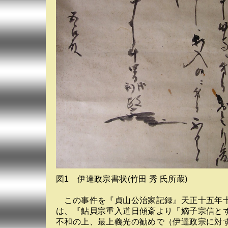
図1 伊達政宗書状(竹田 秀 氏所蔵)
この事件を『貞山公治家記録』天正十五年
は、『鮎貝宗重入道日傾斎より「嫡子宗信と
不和の上、最上義光の勧めで（伊達政宗に対