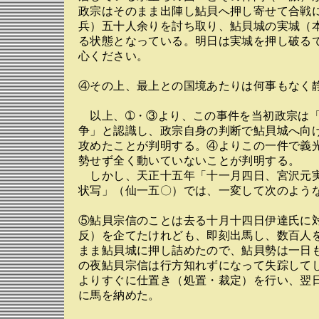
政宗はそのまま出陣し鮎貝へ押し寄せて合戦
兵）五十人余りを討ち取り、鮎貝城の実城（
る状態となっている。明日は実城を押し破る
心ください。
④その上、最上との国境あたりは何事もなく
以上、➀・③より、この事件を当初政宗は「
争」と認識し、政宗自身の判断で鮎貝城へ向
攻めたことが判明する。④よりこの一件で義
勢せず全く動いていないことが判明する。
しかし、天正十五年「十一月四日、宮沢元
状写」（仙一五〇）では、一変して次のよう
⑤鮎貝宗信のことは去る十月十四日伊達氏に
反）を企てたけれども、即刻出馬し、数百人
まま鮎貝城に押し詰めたので、鮎貝勢は一日
の夜鮎貝宗信は行方知れずになって失踪して
よりすぐに仕置き（処置・裁定）を行い、翌
に馬を納めた。