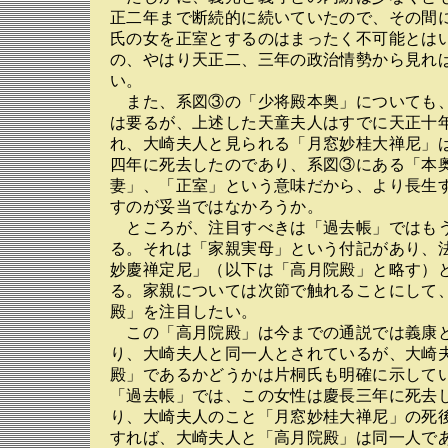
正二年まで断続的に続いていたので、その間
氏の女を正室とするのはまったく不可能とは
の、やはり天正二、三年の政治情勢から見れ
い。
また、系図③の「少将殿本奥」についても
は要るが、上述した天童夫人はすでに天正十
れ、大崎夫人と見られる「月窓妙桂大禅尼」
四年に死去したのであり、系図③にある「本
妻」、「正室」という意味だから、より長生
すのが妥当ではなかろうか。
ところが、注目すべきは「過去帳」ではも
る。それは「家親実母」という付記があり、
妙慶禅定尼」（以下は「高月院殿」と略す）
る。家親については次節で触れることにして
殿」を注目したい。
この「高月院殿」は今までの通説では義康
り、大崎夫人と同一人とされているが、大崎
殿」であるかどうかは片桐氏も明確に示していな
「過去帳」では、この女性は慶長三年に死去
り、大崎夫人のこと「月窓妙桂大禅尼」の死
すれば、大崎夫人と「高月院殿」は同一人で