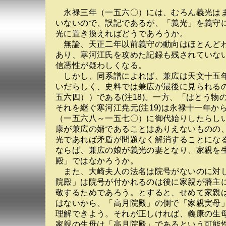
永禄三年（一五六〇）には、むろん義光は
いないので、誤記であるが、「義光」を義守
光に置き換えればどうであろうか。
無論、天正二年以前義守の動向はほとんど
あり、寒河江氏を攻めた記録も残されていな
信憑性が疑わしくなる。
しかし、同系譜によれば、兼広は天文十五
いだらしく、史料では兼広が最後に見られる
五六四））である(注18)。一方、「はとう物
それを継ぐ寒河江尭元(注19)は永禄十一年か
（一五六八～一五七〇）に御代始りしたらしいの
康が兼広の婿であることはありえないものの
光であれば矛盾が問題なく解消することにな
ならば、兼広の娘が義光の妻となり、家親を
殿」ではなかろうか。
また、大崎夫人の法名は院号がないのに対
院殿」は院号が付かれるのは後に家親が藩主
敬するためであろう。とすると、せめて家親
はないから、「高月院殿」の側で「家親実母
理解できよう。それが正しければ、義康の生
家親の生母は「高月院殿」であるという可能