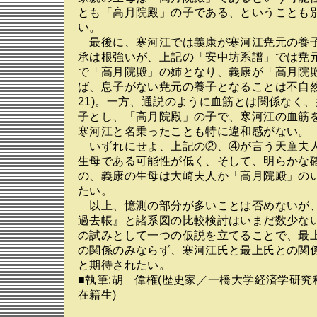
とも「高月院殿」の子である、ということも
い。
最後に、寒河江では義康が寒河江尭元の養
承は根強いが、上記の「安中坊系譜」では尭
で「高月院殿」の姉となり、義康が「高月院
ば、息子がない尭元の養子となることは不自然
21)。一方、通説のように血筋とは関係なく
子とし、「高月院殿」の子で、寒河江の血筋
寒河江と名乗ったことも特に違和感がない。
いずれにせよ、上記の②、④が言う天童夫
生母である可能性が低く、そして、明らかな
の、義康の生母は大崎夫人か「高月院殿」の
たい。
以上、憶測の部分が多いことは否めないが
過去帳』と諸系図の比較検討はいまだ数少な
の試みとして一つの仮説を立てることで、最
の関係のみならず、寒河江氏と最上氏との関
と期待されたい。
■執筆:胡 偉権(歴史家／一橋大学経済学研
在籍生)