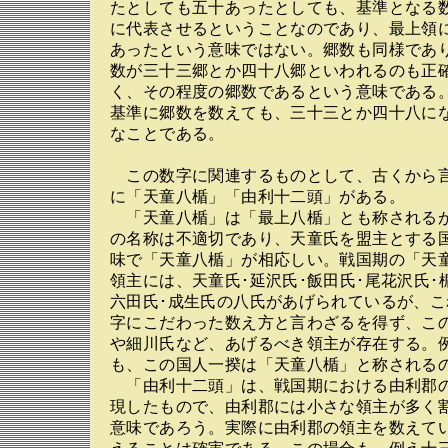
たとしても五十あったとしても、基準となる
に代表させるということなのであり、最上領
あったという意味ではない。郷数も同様であ
数が三十三郷とか四十八郷といわれるのも正
く、その程度の郷数であるという意味である
基準に郷数を数えても、三十三とか四十八に
なことである。
この数字に関連するものとして、古くから
に「天童八楯」「由利十二頭」がある。
「天童八楯」は「最上八楯」とも称される
の名称は不適切であり、天童氏を盟主とする
味で「天童八楯」が相応しい。戦国期の「天
領主には、天童氏･延沢氏･飯田氏･尾花沢氏･
六田氏･成生氏の八氏があげられているが、
字にこだわった数え方と言わざるを得ず、こ
や細川氏など、あげるべき領主が存在する。
も、この国人一揆は「天童八楯」と称される
「由利十二頭」は、戦国期における由利郡
現したもので、由利郡には小さな領主が多く
意味であろう。実際に由利郡の領主を数えて