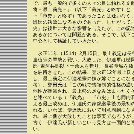
で、最も一般的で多くの人々の目に触れる文
将－最上義光－』（以下『義光』と略す）と
下『市史』と略す）であったことは疑いなく
恩氏の執筆になるものであった。したがって
史』は後世に大きな影響を与えたが、この記
あるかについては問題がある。そこで、以下
中心として検証していきたい。
永正11年（1514）2月15日、最上義定は
達稙宗の軍勢と戦い、大敗した。伊達軍は楯岡
部･吉河兵部以下千余人を斬り、長谷堂城を
を駐留させた。この結果、翌永正12年最上氏
し、最上義定に伊達稙宗の妹が嫁ぐことにな
考）。誉田氏は「この戦で惣領制的性格の濃
弱性が暴露され、最上勢の足なみはまったく
と述べている（『義光』、『市史』上も同内
よる最上攻めは、伊達氏の家督継承後の最初
れる。いわば、伊達氏において用意周到にな
れ、最上側が大敗したことは事実であろうが
古く、伊達氏が新しいという見方は一面的と
い。