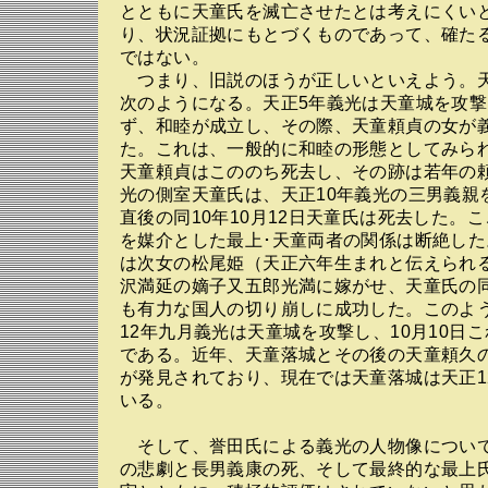
とともに天童氏を滅亡させたとは考えにくい
り、状況証拠にもとづくものであって、確た
ではない。
つまり、旧説のほうが正しいといえよう。
次のようになる。天正5年義光は天童城を攻
ず、和睦が成立し、その際、天童頼貞の女が
た。これは、一般的に和睦の形態としてみら
天童頼貞はこののち死去し、その跡は若年の
光の側室天童氏は、天正10年義光の三男義親
直後の同10年10月12日天童氏は死去した。
を媒介とした最上･天童両者の関係は断絶し
は次女の松尾姫（天正六年生まれと伝えられ
沢満延の嫡子又五郎光満に嫁がせ、天童氏の
も有力な国人の切り崩しに成功した。このよ
12年九月義光は天童城を攻撃し、10月10日
である。近年、天童落城とその後の天童頼久
が発見されており、現在では天童落城は天正1
いる。
そして、誉田氏による義光の人物像につい
の悲劇と長男義康の死、そして最終的な最上