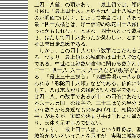
上四十八舘」の項があり、「最上領では、領
り俗に『最上四十八』と称された四十八城と
のか明確ではなく、はたして本当に四十八あ
最上四十八楯とは、浄土信仰の弥陀四十八願
ったかもしれない」とされ、四十八という数
せ、はたして四十八あったか疑わしい、とま
者は誉田慶恩氏である。
しかし、この四十八という数字にこだわる
る。つまり、最上領国の城館数は四十八では
である。中世には郷数や信仰に関わる数字と
三十三･四十八･六十六･八十八などの数字が
る。「最上三十三観音」「四国霊場八十八ヶ
われる「弥陀四十八願」などである。信仰に
して、八は末広がりの縁起がいい数字であり
は四十八」の数字であるが十二の四倍にあた
本六十六カ国」の数字で、三十三はその半分
いう数字から身近なものをあげれば、相撲の
手」があるが、実際の決まり手はこれより遥
り、実体を示すものではない。
つまり、「最上四十八舘」という呼称は、
城館が多いということを示すが、実際に城館