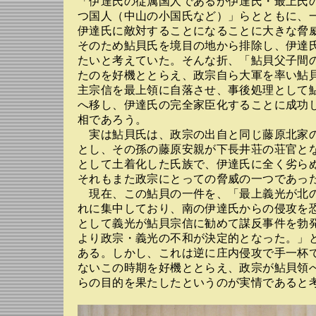
「伊達氏の従属国人であるが伊達氏・最上氏
つ国人（中山の小国氏など）」らとともに、
伊達氏に敵対することになることに大きな脅
そのため鮎貝氏を境目の地から排除し、伊達
たいと考えていた。そんな折、「鮎貝父子間
たのを好機ととらえ、政宗自ら大軍を率い鮎
主宗信を最上領に自落させ、事後処理として
へ移し、伊達氏の完全家臣化することに成功
相であろう。
実は鮎貝氏は、政宗の出自と同じ藤原北家
とし、その孫の藤原安親が下長井荘の荘官と
として土着化した氏族で、伊達氏に全く劣ら
それもまた政宗にとっての脅威の一つであっ
現在、この鮎貝の一件を、「最上義光が北
れに集中しており、南の伊達氏からの侵攻を
として義光が鮎貝宗信に勧めて謀反事件を勃
より政宗・義光の不和が決定的となった。」
ある。しかし、これは逆に庄内侵攻で手一杯
ないこの時期を好機ととらえ、政宗が鮎貝領
らの目的を果たしたというのが実情であると