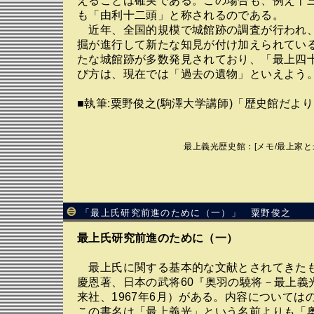
えることは確実である。この場合も、例え十
も「由利十二頭」と称されるのである。
近年、全国的規模で城館跡の調査が行われ
掘が進行して新たな知見が付け加えられてい
たな城館跡が多数発見されており、「最上四
び方は、現在では「過去の遺物」といえよう
■執筆:粟野俊之(駒澤大学講師)「歴史館だよ
最上義光歴史館
：[
メモ
/
最上家と
「最上氏研究前進のために（一）」 粟野俊之
最上氏研究前進のために（一）
最上氏に関する基本的な文献とされてきた
慶恩著、日本の武将60『奥羽の驍将－最上義
来社、1967年6月）がある。内容については
この書名は「最上義光」という名前よりも「