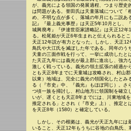
が、義光による領国の発展過程、つまり歴史
は問題がある。誉田氏は天童落城について「
め、不明な点が多く、落城の年月にも二説あ
記』『最上義光事歴』は天正5年10月とし、
城興廃考』『伊達世臣家譜略記』は天正12年
る。松尾姫が天正6年生まれと伝えられると
天正12年説が有力となった。しかし、天正1
鳥氏や大江氏を滅ぼした年である。同年のうち
天童の三面作戦を行って、一挙に成功したと
た天正九年には義光が最上郡に進出し、強力
激しく戦っている。義光の領土拡張の経過か
とも天正8年までに天童城は攻略され、村山
以東）地域は、完全に義光の領国化したとみ
る（『市史』中、『義光』もほぼ同じ）。さ
つ頃一族を掃討し、村山地方に領国制を確立
いが、遅くとも天正8年までには、川東地域
推定される」とされ（『市史』上）、推定と
を天正8年（1580）と確定している。
しかし、その根拠は、義光が天正九年には
いること、天正12年もうちに谷地の白鳥氏、