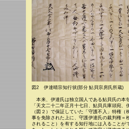
図2 伊達晴宗知行状(部分 鮎貝宗房氏所蔵)
本来、伊達氏は独立国人である鮎貝氏の本
「天文二十二年正月十七日、鮎貝兵庫頭宛、
（図２）で保証していた「守護不入」特権（
事を免除された上に、守護伊達氏の裁判権＝
されること）を有する知行地には入ることが