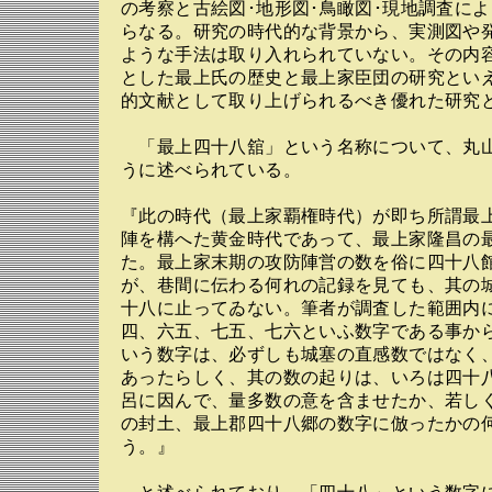
の考察と古絵図･地形図･鳥瞰図･現地調査に
らなる。研究の時代的な背景から、実測図や
ような手法は取り入れられていない。その内
とした最上氏の歴史と最上家臣団の研究とい
的文献として取り上げられるべき優れた研究
「最上四十八舘」という名称について、丸
うに述べられている。
『此の時代（最上家覇権時代）が即ち所謂最
陣を構へた黄金時代であって、最上家隆昌の
た。最上家末期の攻防陣営の数を俗に四十八
が、巷間に伝わる何れの記録を見ても、其の
十八に止ってゐない。筆者が調査した範囲内
四、六五、七五、七六といふ数字である事か
いう数字は、必ずしも城塞の直感数ではなく
あったらしく、其の数の起りは、いろは四十
呂に因んで、量多数の意を含ませたか、若し
の封土、最上郡四十八郷の数字に倣ったかの
う。』