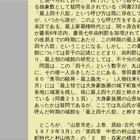
と述べられており、「四十八」という数字
る抽象数として疑問を呈されている（同書23
「最上四十八舘」という呼び方は既に存在し
が、いつから誰が、このような呼び方をする
未詳である。最上家覇権時代とは、関ヶ原合
が慶長6年庄内、慶長七年由利郡を加増され
の改易までの時期にあたり、この時期の最上
四十八舘」ということになる。しかし、この
館については若干の記述にとどまり、由利郡
り、最上領の城館の研究としては、不十分の
問題は、この「四十八」という数字が、丸
に、その後一人歩きしたことにある。誉田慶
６０『奥羽の驍将－最上義光－』（人物往来
月）には「最上領では大身豪族層の城下町集
各地に城塞を残し、俗に最上四十八舘と称さ
ている（同書２１１頁）。大身豪族層の山形
あったかは疑問であるが、ここでは丸山氏が
呼んだ時期の城館を「最上四十八舘」と称す
ところが、『山形市史』上巻、原始･古代･
１９７３年３月）の「第四章 中世の村山盆
町時代と村山地方」の「３ 館・在家の構造