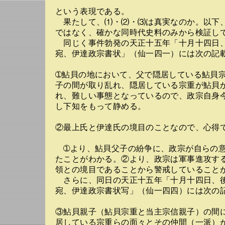
という表現である。
果たして、⑴・⑵・⑶は真実なのか。以下
ではなく、確かな同時代史料のみから検証し
同じく事件勃発の天正十五年「十月十四日
宛、伊達政宗書状」（仙一四一）には次の記
➀鮎貝の地において、父で隠居している鮎貝
子の間が取り乱れ、隠居している宗重が鮎貝
れ、難しい事態となっているので、政宗自身
し下知をもって静める。
②最上氏と伊達氏の境目のことなので、心得
➀より、鮎貝父子の紛争に、政宗が自らの意
たことがわかる。②より、政宗は軍事進攻す
領との境目であることから警戒していること
さらに、同日の天正十五年「十月十四日、
宛、伊達政宗書状写」（仙一四四）には次の
③鮎貝親子（鮎貝宗重と当主宗信親子）の間
居している宗重らの面々とその仲間（一派）