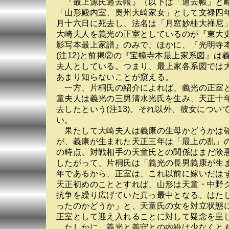
『最上源氏過去帳』（以下は「過去帳」と
「山形殿内室、奥州大崎家女」として文禄四
月十六日に死去し、法名は「月窓妙桂大禅尼」で
大崎夫人を義光の正室としているのが『東大
影写本最上家譜』のみで、ほかに、『光明寺
(注12)と前掲②の『宝幢寺本最上家系図』は
夫人としている。つまり、最上家各系図では
あまり知らないことが窺える。
一方、片桐氏の紹介によれば、義光の正室
童夫人は義光の三男清水光氏を生み、天正十年
去したという(注13)。それ以外、彼女につい
い。
果たして大崎夫人は義康の生母かどうかは
が、義康が生まれた天正三年は「最上の乱」
の時点、対戦相手の天童氏との関係はまだ険
したがって、片桐氏は「義光の長男義康が生
年であるから、正室は、これ以前に嫁いだは
天正初めのこととすれば、山形は天童・中野
抗争を繰り広げていた真っ最中となる。はた
ったのかどうか」と、天童氏の女を対立状態
正室として迎え入れることに対して疑念を呈して
たしかに、義光と義守との内紛は少なくと