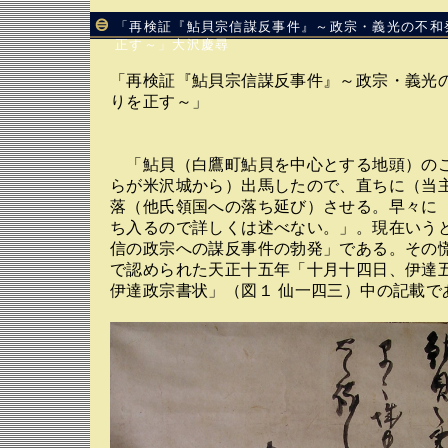
「再検証『鮎貝宗信謀反事件』～政宗・義光の不和
正す～」大沢慶尋
「再検証『鮎貝宗信謀反事件』～政宗・義光
りを正す～」
「鮎貝（白鷹町鮎貝を中心とする地頭）の
らが米沢城から）出馬したので、直ちに（当
落（他氏領国への落ち延び）させる。早々に
ち入るので詳しくは述べない。」。現在いう
信の政宗への謀反事件の勃発」である。その
で認められた天正十五年「十月十四日、伊達
伊達政宗書状」（図１ 仙一四三）中の記載で