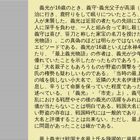
義光が16歳のとき、義守･義光父子が高湯
治に行き、鹿狩りをして眠りについたところ
人が来襲した。義光は近習の者たちの先頭に
人に深手を負わせ、一人と組み合って刺し殺
義守は喜び、笹刀と称した家宝の名刀を授け
光物語）。この真偽のほどは明らかではない
エピソードである。義光が16歳といえば永禄4
たり、『最上義光物語』の作者は、義光が少
優れていたことを示したかったものであろう
は「大名親子ともあろうものが野盗の襲撃を
氏の権勢も疑わしいものである」「当時の最
の域を脱しない小大名で、近隣の大大名伊達
息し、辛うじて命脈を保っていた程度であっ
述べている。（『義光』・『市史』上）。義
乱における戦歴やその後の義光の活躍をみれ
価が当たらないことは明白である。戦国大名
い野盗の存在は、戦国時代には一般的であり
大名と評価することは出来ない。ただし、最
に問題があったことは確かである。
最上義光は戦国大名最上氏を飛躍的に発展