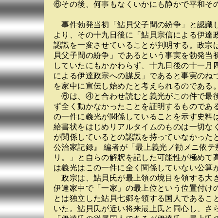
⑥その後、何事もなくいかにも静かで平和そ
事件勃発当初「鮎貝父子間の紛争」と認識
より、その十九日後に「鮎貝宗信による伊達
認識を一変させていることが判明する。政宗
貝父子間の紛争」であるという事実を勃発当
していたにもかかわらず、十九日後の十一月
による伊達政宗への謀反」であると事実のね
を家中に宣伝し始めたと考えられるのである
⑥は、④と合わせ読むと義光がこの件で最
ず全く動かなかったことを証明するものであ
の一件に義光が関係していることを示す史料
給書状をはじめリアルタイムのものは一切な
が関係しているとの認識を持っていなかった
公治家記録』 編者が「最上義光ノ勧メニ依テ
リ。」と自らの解釈を記した可能性が極めて
は義光はこの一件に全く関係していない公算
政宗は、鮎貝氏が最上領の境目を領する大
伊達家中で「一家」の最上位という位置付け
とは独立した鮎貝七郷を領する国人であるこ
いた。鮎貝氏が近い将来最上氏と同心し、さ