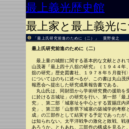
最上義光歴史館
最上家と最上義光に
「最上氏研究前進のために（二）」 粟野俊之
最上氏研究前進のために（二）
最上量の城館に関する基本的な文献とされ
山茂著『最上四十八舘の研究』（１９４４年
舘の研究』歴史図書社、１９７８年５月復刊
についてはのちに述べるが、この書は丸山茂
報恩会へ提出した研究成果報告書である。
丸山氏は、同財団から学術研究費の援助を
に於ける古城址」の研究を行い、第一部「最
究」、第二部「城塞址を中心とする置賜庄内
史」、第三部「山形県下城塞の築城学的考察
成」の三部作として結実する予定であったが
は知られない。太平洋戦争の激化と敗戦、戦
あろうか。ともあれ、三部作の構成を見ると