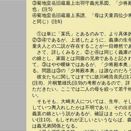
③菊地蛮岳旧蔵最上出羽守義光系図、「少将
也」(注5)
④菊地蛮岳旧蔵最上系譜、「母は天童四位少
と同じ）(注6)
①は単に「某氏」とあるのみで、より具体
②③④であるが、上述したように、義康の生
童夫人との二説が存在することが一目瞭然で
さて、詳しくみると、②と④は同じく義康
の娘とし、家親とは同腹の兄弟であると記さ
て、③はやや曖昧ではあるが、「少将殿本奥
る。問題は③の「少将殿本奥」は誰なのだろ
彼女たちに関してはすでに故川崎浩良氏(注7
(注8)、片桐繁雄氏(注9)の考察があるので、
ただきたい。ここでは二人の母を絞って若干
い。
そもそも、大崎夫人については、生年、そ
していつ輿入れしたかは不明であり、その出
義直の娘という説があるが、確証はまったく
い(注10)。もしそれが正しいというならば、
は義兄弟関係となる。