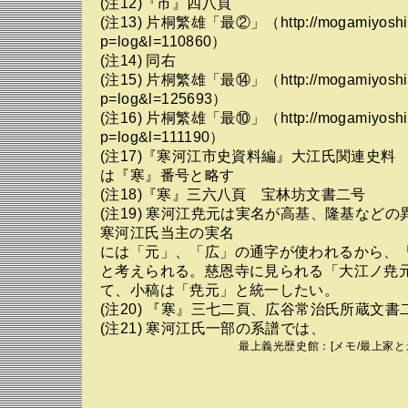
(注12)『市』四八頁
(注13) 片桐繁雄「最②」（http://mogamiyoshiak
p=log&l=110860）
(注14) 同右
(注15) 片桐繁雄「最⑭」（http://mogamiyoshiak
p=log&l=125693）
(注16) 片桐繁雄「最⑩」（http://mogamiyoshiak
p=log&l=111190）
(注17)『寒河江市史資料編』大江氏関連史料
は『寒』番号と略す
(注18)『寒』三六八頁 宝林坊文書二号
(注19) 寒河江尭元は実名が高基、隆基など
寒河江氏当主の実名
には「元」、「広」の通字が使われるから、
と考えられる。慈恩寺に見られる「大江ノ尭
て、小稿は「尭元」と統一したい。
(注20) 『寒』三七二頁、広谷常治氏所蔵文書
(注21) 寒河江氏一部の系譜では、
最上義光歴史館
：[
メモ
/
最上家と