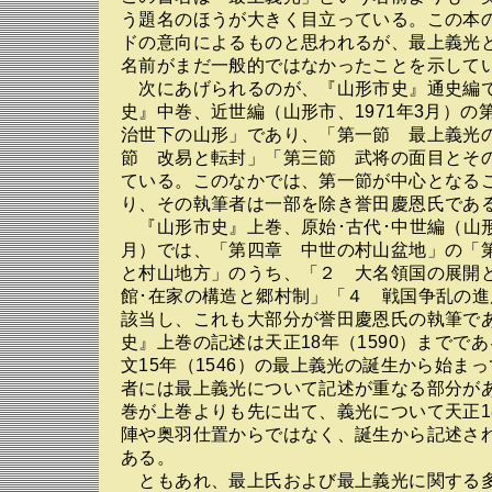
う題名のほうが大きく目立っている。この本
ドの意向によるものと思われるが、最上義光
名前がまだ一般的ではなかったことを示して
次にあげられるのが、『山形市史』通史編
史』中巻、近世編（山形市、1971年3月）の
治世下の山形」であり、「第一節 最上義光
節 改易と転封」「第三節 武将の面目とそ
ている。このなかでは、第一節が中心となる
り、その執筆者は一部を除き誉田慶恩氏であ
『山形市史』上巻、原始･古代･中世編（山形市
月）では、「第四章 中世の村山盆地」の「
と村山地方」のうち、「２ 大名領国の展
館･在家の構造と郷村制」「４ 戦国争乱の
該当し、これも大部分が誉田慶恩氏の執筆で
史』上巻の記述は天正18年（1590）までで
文15年（1546）の最上義光の誕生から始ま
者には最上義光について記述が重なる部分が
巻が上巻よりも先に出て、義光について天正1
陣や奥羽仕置からではなく、誕生から記述さ
ある。
ともあれ、最上氏および最上義光に関する