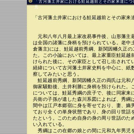
「古河藩土井家における鮭延越前とその家来達につ
見
「古河藩土井家における鮭延越前とその家来
元和八年八月最上家改易事件後、山形藩主
は全国の諸藩に身柄を預けられている。老中土
倉藩主)には、鮭延越前秀綱、新関因幡久正の
た。この小論においては、最上家重臣鮭延越
けられた後に、その家臣として召し出されて
経緯について古河藩土井家史料を中心に、紙
察してみたいと思う。
鮭延越前秀綱、新関因幡久正の両氏は元和
御家騒動後、土井利勝に身柄を預けられた。
については、鮭延秀綱の庶子で、後に同家来
兵衛の子孫が遺した森川系図によれば、秀綱
間中は江戸本郷宿に身を寄せており、妻、嫡
ており全くの単身状態であり、身の回り世話
たという。このため自身の身の周り世話のた
い入れている。
秀綱はこの在郷の娘との間に元和九年男児