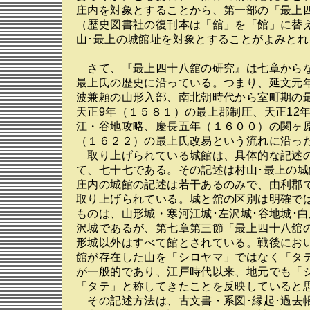
庄内を対象とすることから、第一部の「最上
（歴史図書社の復刊本は「舘」を「館」に替
山･最上の城館址を対象とすることがよみとれ
さて、『最上四十八舘の研究』は七章から
最上氏の歴史に沿っている。つまり、延文元
波兼頼の山形入部、南北朝時代から室町期の
天正9年（１５８１）の最上郡制圧、天正12
江・谷地攻略、慶長五年（１６００）の関ヶ
（１６２２）の最上氏改易という流れに沿っ
取り上げられている城館は、具体的な記述
て、七十七である。その記述は村山･最上の
庄内の城館の記述は若干あるのみで、由利郡
取り上げられている。城と舘の区別は明確で
ものは、山形城・寒河江城･左沢城･谷地城･白
沢城であるが、第七章第三節「最上四十八舘
形城以外はすべて館とされている。戦後にお
館が存在した山を「シロヤマ」ではなく「タ
が一般的であり、江戸時代以来、地元でも「
「タテ」と称してきたことを反映していると
その記述方法は、古文書・系図･縁起･過去