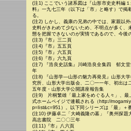
(注1) ここでいう諸系図は『山形市史史料編
料』一九七三年（以下は「市」と略す）で掲
る。
(注2) しかし、義康の兄弟の中では、家親以
史料がきわめて少ないため、不明点が多く、
態を把握できないのが実情であるので、今後
(注3)『市』三二頁
(注4)『市』五五頁
(注5)『市』六五頁
(注6)『市』六九頁
(注7) 『浩良史話集』川崎浩良全集四 郁文
年
(注8) 『山形学―山形の魅力再発見』山形大
究所、山形大学出版会、二〇一一年、初出は
五年度・山形大学公開講座報告集
(注9) 片桐繁雄「最上家をめぐる人々」、
式ホームペイジで連載される（http://mogamiyosh
p=list&c=951）。以下同シリーズは「最」
(注10) 伊藤卓二「大崎義隆の墓」『奥州探
高志書院 二〇〇三年
(注11)『市』八六頁