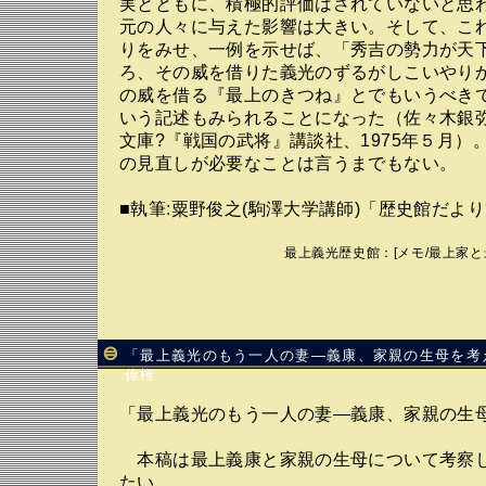
実とともに、積極的評価はされていないと思
元の人々に与えた影響は大きい。そして、こ
りをみせ、一例を示せば、「秀吉の勢力が天
ろ、その威を借りた義光のずるがしこいやり
の威を借る『最上のきつね』とでもいうべき
いう記述もみられることになった（佐々木銀
文庫?『戦国の武将』講談社、1975年５月）
の見直しが必要なことは言うまでもない。
■執筆:粟野俊之(駒澤大学講師)「歴史館だより
最上義光歴史館
：[
メモ
/
最上家と
「最上義光のもう一人の妻―義康、家親の生母を
偉権
「最上義光のもう一人の妻―義康、家親の
本稿は最上義康と家親の生母について考察
たい。