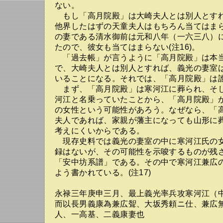
ない。
もし「高月院殿」は大崎夫人とは別人とす
他界したはずの天童夫人はもちろん当てはま
の妻である清水御前は元和八年（一六三八）
たので、彼女も当てはまらない(注16)。
「過去帳」が言うように「高月院殿」は本
で、大崎夫人とは別人とすれば、義光の妻室
いることになる。それでは、「高月院殿」は
まず、「高月院殿」は寒河江に葬られ、そ
河江と名乗っていたことから、「高月院殿」
の女性という可能性があろう。なぜなら、「
夫人であれば、家親が藩主になっても山形に
考えにくいからである。
現存史料では義光の妻室の中に寒河江氏の
録はないが、その可能性を示唆するものが残
「安中坊系譜」である。その中で寒河江兼広
よう書かれている。(注17)
永禄三年庚申三月、最上義光率兵攻寒河江（
而以長男義康為兼広聟、大坂秀頼ニ仕、兼広
人、一高基、二義康妻也