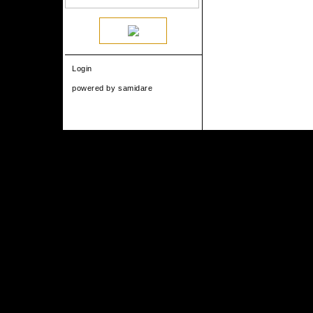
Login
powered by
samidare