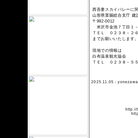
西吾妻スカイバレーに
山形県置賜総合支庁 建
〒992-0012
米沢市金池７丁目１－
ＴＥＬ ０２３８－２
までお願いいたします
現地での情報は
白布温泉観光協会
ＴＥＬ ０２３８－５
2025.11.05：
yonezawa
http:/
htt