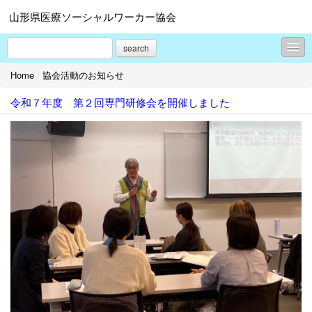
山形県医療ソーシャルワーカー協会
search
Home
/
協会活動のお知らせ
協会活動のお知らせ
令和７年度 第２回専門研修会を開催しました
情報共有
その他
協会活動の報告
その他報告
プロフィール
お問合せ