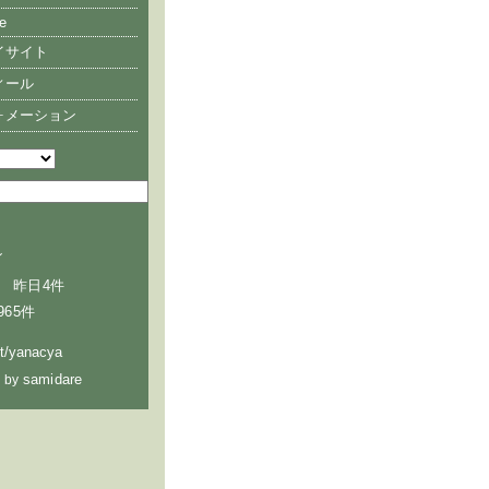
e
イサイト
ィール
ォメーション
ン
 昨日4件
965件
ht/yanacya
samidare
 by