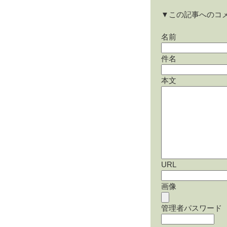
▼この記事へのコ
名前
件名
本文
URL
画像
管理者パスワード