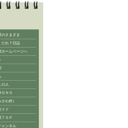
屋のさまざま
・だれ？日誌
屋ホームページへ
々
館
ち
この人
ＭＯＮＯ
みさわ村）
ガイド
屋ＴＯＰ
チャンネル