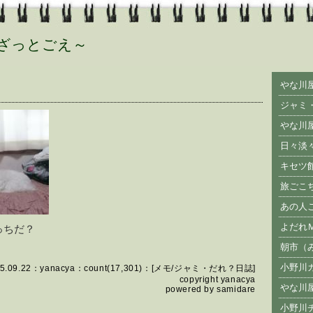
ざっとごえ～
やな川
ジャミ
やな川
日々淡
キセツ
旅ごこ
あの人
よだれ
っちだ？
朝市（
小野川
5.09.22：
yanacya
：count(17,301)：[
メモ
/
ジャミ・だれ？日誌
]
copyright
yanacya
やな川
powered by
samidare
小野川