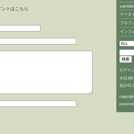
samidar
メントはこちら
ケータ
プロフ
インフ
ログイ
今日3件
合計61,
copyrig
powered