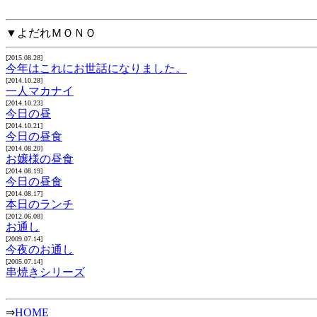
▼よだれＭＯＮＯ
[2015.08.28]
今年はこれにお世話になりました。
[2014.10.28]
一人マカナイ
[2014.10.23]
今日の昼
[2014.10.21]
今日の昼食
[2014.08.20]
お嬢様の昼食
[2014.08.19]
今日の昼食
[2014.08.17]
本日のランチ
[2012.06.08]
お通し
[2009.07.14]
今夜のお通し
[2005.07.14]
串焼きシリーズ
⇒
HOME