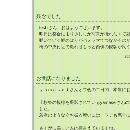
残念でした
toshiさん、おはようございます。
昨日は都合により少ししか写真が撮れなくて
動いている鯉のぼりがパノラマでつながるの
橋の中央付近で撮ればもっと西側の観客が良
20
お世話になりました
ｙａｍａｓｅｉさんオフ会の二日間、本当に
上杉祭の模様を撮影されているyamaseiさ
した。
若者のような立ち振る舞いには、ワテも完全
さすがに美しい人は押さえていますね。