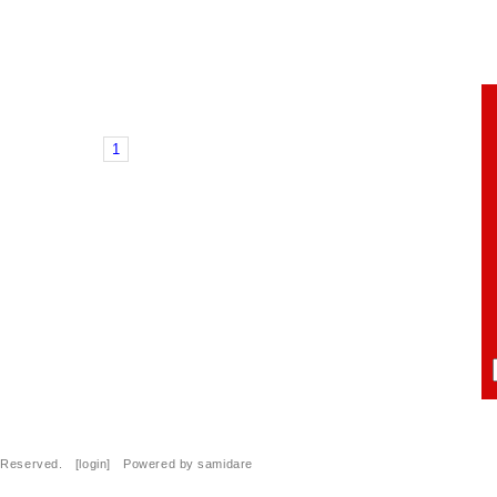
1
s Reserved. [
login
] Powered by
samidare