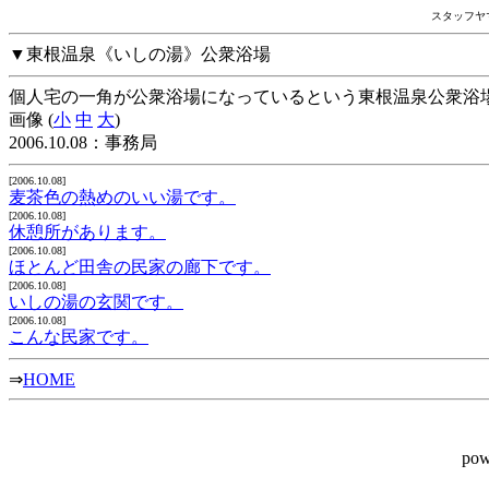
スタッフヤ
▼東根温泉《いしの湯》公衆浴場
個人宅の一角が公衆浴場になっているという東根温泉公衆浴
画像 (
小
中
大
)
2006.10.08：事務局
[2006.10.08]
麦茶色の熱めのいい湯です。
[2006.10.08]
休憩所があります。
[2006.10.08]
ほとんど田舎の民家の廊下です。
[2006.10.08]
いしの湯の玄関です。
[2006.10.08]
こんな民家です。
⇒
HOME
pow