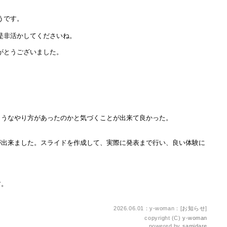
うです。
是非活かしてくださいね。
がとうございました。
】
ようなやり方があったのかと気づくことが出来て良かった。
が出来ました。スライドを作成して、実際に発表まで行い、良い体験に
す。
2026.06.01：y-woman：[
お知らせ
]
copyright (C)
y-woman
powered by
samidare