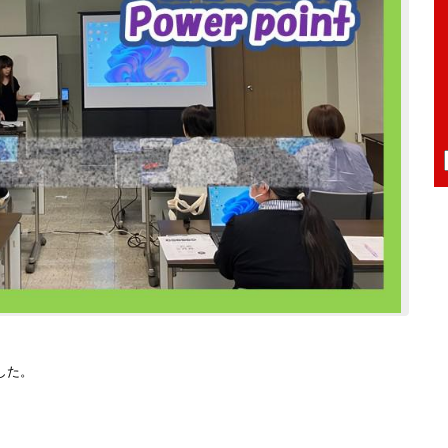
した。
、