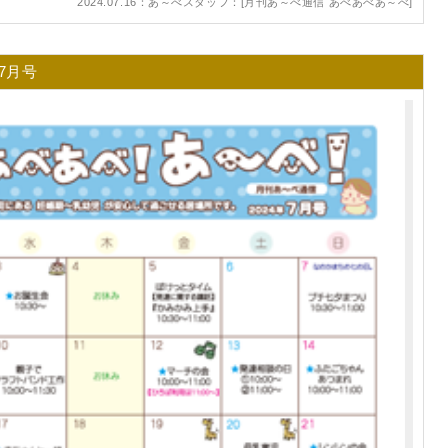
2024.07.16：あ～べスタッフ：[
月刊あ～べ通信 あべあべあ～べ
]
7月号