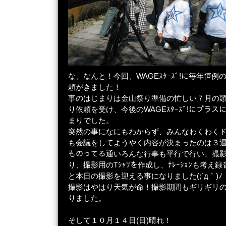
な、なんと！今回、WAGEｽﾀｰｽﾞ!に毎年恒
頼がきました！
事のはじまりは金山祭り準備の忙しい７月の頭
り依頼を受け、今後のWAGEｽﾀｰｽﾞ!にプラ
まりでした。
突然の事になにもわからず、みんなわくわく
も会議をしてようやく内容が決まったのは３週間前
ものってる通いろんな行事も平行で行い、撮
り、撮影用のTｼｬﾂを作成し、ﾅﾚｰｼｮﾝも考
と本日の撮影を迎える事になりました(;´д｀)ﾉ
撮影はやはり天気が命！撮影期間もギリギリ
りました。
そして１０月１４日(日)晴れ！