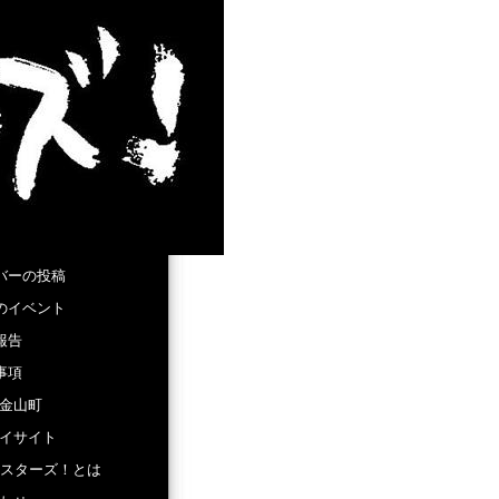
バーの投稿
のイベント
報告
事項
金山町
イサイト
Eスターズ！とは