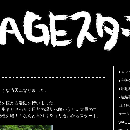
●メン
え
●今後
●活動
ような晴天になりました。
●連絡
花を植える活動を行いました。
山形県
名が集まりさっそく目的の場所へ向かうと…大量のゴ
ケータ
花植え場！！なんと草刈り＆ゴミ拾いからスタート。
WAG