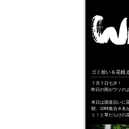
ゴミ拾い＆花植
７月７日七夕！
昨日の雨がウソの
本日は国道沿いに
朝、10時集合８
ミ！と草だらけの