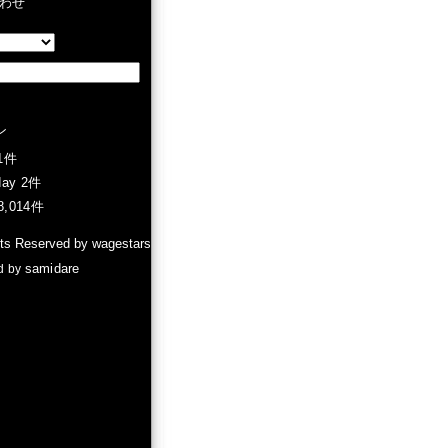
わせ
ン
 1件
day 2件
28,014件
hts Reserved by wagestars
samidare
d by