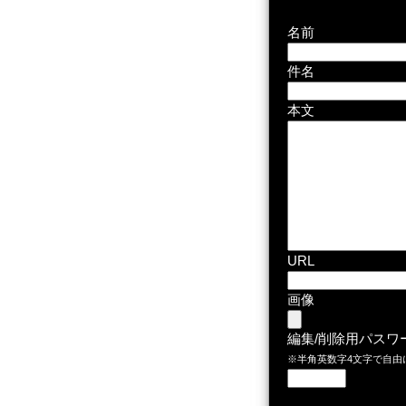
名前
件名
本文
URL
画像
編集/削除用パスワ
※半角英数字4文字で自由