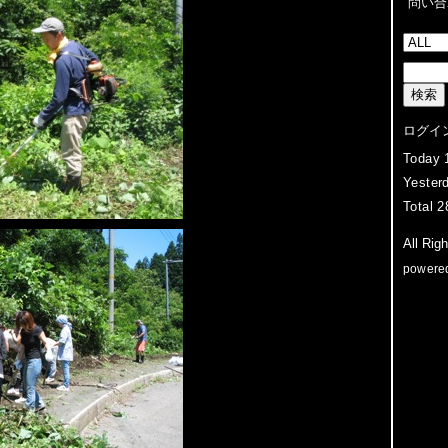
問い合
ログイ
Today
Yester
Total 
All Rig
powere